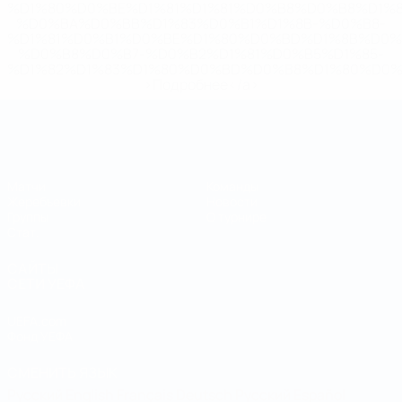
%D1%80%D0%BE%D1%81%D1%81%D0%B8%D0%B8%D1%
%D0%BA%D0%BB%D1%83%D0%B1%D1%8B-%D0%B8-
%D1%81%D0%B1%D0%BE%D1%80%D0%BD%D1%8B%D0%
%D0%B8%D0%B7-%D0%B2%D1%81%D0%B5%D1%85-
%D1%82%D1%83%D1%80%D0%BD%D0%B8%D1%80%D0%
>Подробнее</a>
Чемпионат мира по футзалу
Матчи
Команды
Жеребьевки
Новости
Группы
О турнире
Стат.
САЙТЫ
СЕТИ УЕФА
UEFA.com
Фонд УЕФА
СМЕНИТЬ ЯЗЫК
Русский
English
Français
Deutsch
Русский
Español