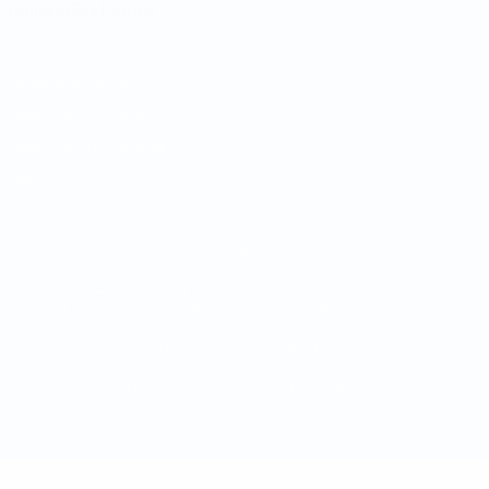
Italiano
Português
Конфиденциальность
Правила и условия
Правила в отношении cookie
Настройки куки
© 1998-2026 УЕФА. Все права защищены
Название UEFA, логотип УЕФА, а также элементы дизайна,
относящиеся к соревнованиям УЕФА, являются
зарегистрированными торговыми марками УЕФА и/или
охраняются авторским правом. Использование этих торговых
марок в коммерческих целях запрещено. Пользуясь сайтом
UEFA.com, вы тем самым соглашаетесь с Правилами и
условиями, а также с Политикой конфиденциальности
информации.