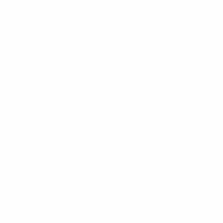
Вся статистика
eases/news/0272-148df8afec70-8ace600b6288-1000--
B%D1%8E%D1%87%D0%B8%D0%BB%D0%B8-
%BB%D1%83%D0%B1%D1%8B-%D0%B8-
2%D1%81%D0%B5%D1%85-
дробнее</a>