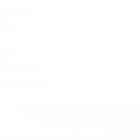
Главное
3
Матчи
0
Голы
0
Голевые пасы
0
Красные карточки
* Исключена до дальнейшего уведомления. <a href
%D1%84%D0%B8%D1%84%D0%B0-%D1%83
%D1%80%D0%BE%D1%81%D1%81%D0%
%D1%81%D0%B1%D0%BE%
%D1%82%D1%