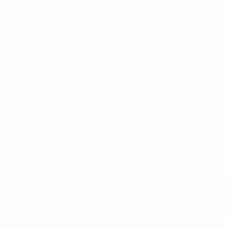
120
Минуты на поле
40 ср. за матч
10
Всего ударов
3,34 ср. за матч
1
Желтые карточки
0,34 ср. за матч
='https://ru.uefa.com/insideuefa/mediaservices/mediarel
%D0%B5%D1%84%D0%B0-%D0%B8%D1%81%D0%BA%D0%B
B8%D0%B8%D1%81%D0%BA%D0%B8%D0%B5-%D0%BA%D0
D1%80%D0%BD%D1%8B%D0%B5-%D0%B8%D0%B7-%D0%B
83%D1%80%D0%BD%D0%B8%D1%80%D0%BE%D0%B2/' >По