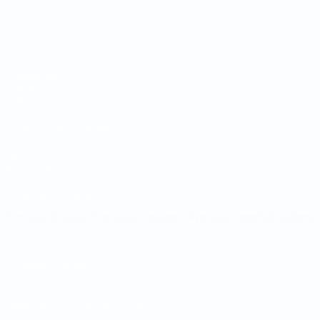
Чемпионат мира по футзалу
Матчи
Жеребьевки
Группы
Стат.
САЙТЫ СЕТИ УЕФА
UEFA.com
Фонд УЕФА
СМЕНИТЬ ЯЗЫК
Русский
English
Français
Deutsch
Русский
Español
Italiano
Конфиденциальность
Правила и условия
Правила в отношении cookie