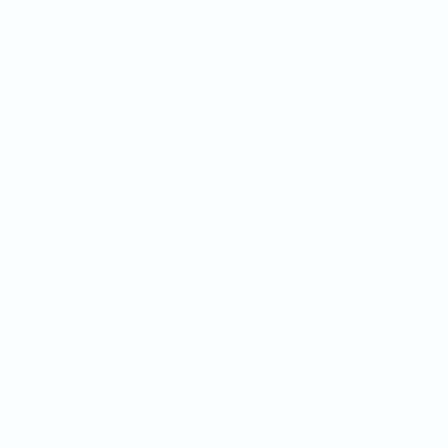
Команды
Новости
О турнире
Português