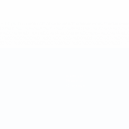
='https://ru.uefa.com/insideuefa/mediaservices/mediarel
%D0%B5%D1%84%D0%B0-%D0%B8%D1%81%D0%BA%D0%B
B8%D0%B8%D1%81%D0%BA%D0%B8%D0%B5-%D0%BA%D0
D1%80%D0%BD%D1%8B%D0%B5-%D0%B8%D0%B7-%D0%B
83%D1%80%D0%BD%D0%B8%D1%80%D0%BE%D0%B2/' >По
Команды
Новости
О турнире