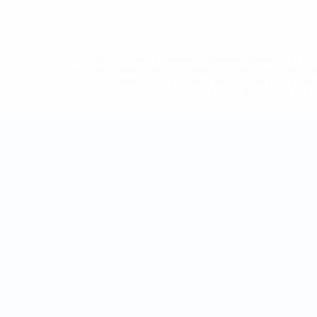
* Исключена до дальнейшего уведомления. <a href
%D1%84%D0%B8%D1%84%D0%B0-%D1%83
%D1%80%D0%BE%D1%81%D1%81%D0%
%D1%81%D0%B1%D0%BE%
%D1%82%D1%
Чемпионат мира по футзалу
Матчи
Жеребьевки
Группы
Стат.
САЙТЫ СЕТИ УЕФА
UEFA.com
Фонд УЕФА