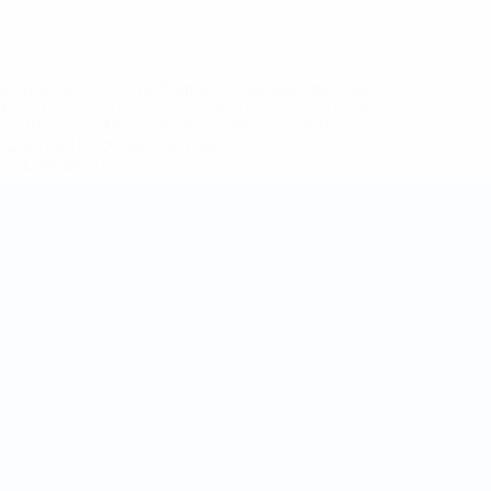
eases/news/0272-148df8afec70-8ace600b6288-1000--
B%D1%8E%D1%87%D0%B8%D0%BB%D0%B8-
%BB%D1%83%D0%B1%D1%8B-%D0%B8-
2%D1%81%D0%B5%D1%85-
дробнее</a>