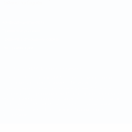
Italiano
Português
Конфиденциальность
Правила и условия
Правила в отношении cookie
Настройки куки
© 1998-2026 УЕФА. Все права защищены
Название UEFA, логотип УЕФА, а также элементы дизайна,
относящиеся к соревнованиям УЕФА, являются
зарегистрированными торговыми марками УЕФА и/или
охраняются авторским правом. Использование этих торговых
марок в коммерческих целях запрещено. Пользуясь сайтом
UEFA.com, вы тем самым соглашаетесь с Правилами и
условиями, а также с Политикой конфиденциальности
информации.