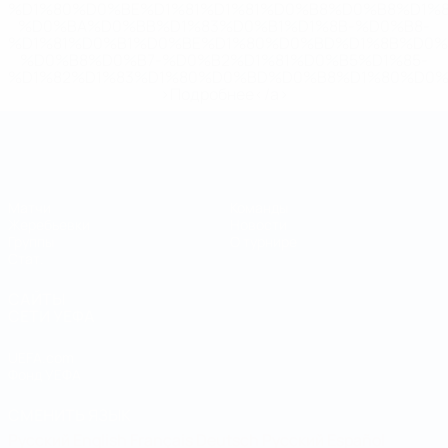
%D1%80%D0%BE%D1%81%D1%81%D0%B8%D0%B8%D1%
%D0%BA%D0%BB%D1%83%D0%B1%D1%8B-%D0%B8-
%D1%81%D0%B1%D0%BE%D1%80%D0%BD%D1%8B%D0%
%D0%B8%D0%B7-%D0%B2%D1%81%D0%B5%D1%85-
%D1%82%D1%83%D1%80%D0%BD%D0%B8%D1%80%D0%
>Подробнее</a>
Чемпионат мира по футзалу
Матчи
Команды
Жеребьевки
Новости
Группы
О турнире
Стат.
САЙТЫ
СЕТИ УЕФА
UEFA.com
Фонд УЕФА
СМЕНИТЬ ЯЗЫК
Русский
English
Français
Deutsch
Русский
Español