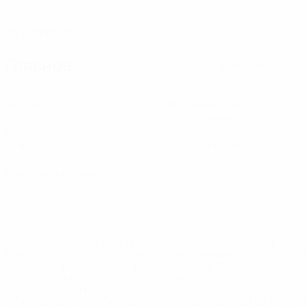
ДАТА РОЖДЕНИЯ
30.4.1993 (33)
Главное
Вся статистика
3
120
Матчи
Минуты на поле
40 ср. за матч
0
0
Голы
Желтые карточки
0
Красные карточки
* Исключена до дальнейшего уведомления. <a
href='https://ru.uefa.com/insideuefa/mediaservices/medi
148df8afec70-8ace600b6288-1000--
%D1%84%D0%B8%D1%84%D0%B0-
%D1%83%D0%B5%D1%84%D0%B0-
%D0%B8%D1%81%D0%BA%D0%BB%D1%8E%D1%87%D0%