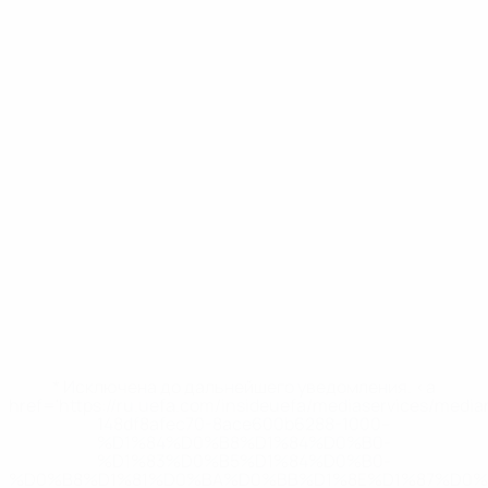
* Исключена до дальнейшего уведомления. <a
href='https://ru.uefa.com/insideuefa/mediaservices/medi
148df8afec70-8ace600b6288-1000--
%D1%84%D0%B8%D1%84%D0%B0-
%D1%83%D0%B5%D1%84%D0%B0-
%D0%B8%D1%81%D0%BA%D0%BB%D1%8E%D1%87%D0%