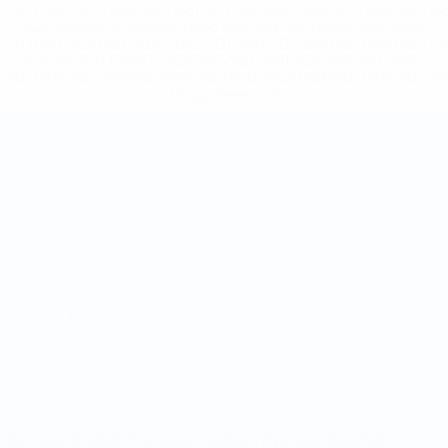
%D1%80%D0%BE%D1%81%D1%81%D0%B8%D0%B8%D1%
%D0%BA%D0%BB%D1%83%D0%B1%D1%8B-%D0%B8-
%D1%81%D0%B1%D0%BE%D1%80%D0%BD%D1%8B%D0%
%D0%B8%D0%B7-%D0%B2%D1%81%D0%B5%D1%85-
%D1%82%D1%83%D1%80%D0%BD%D0%B8%D1%80%D0%
>Подробнее</a>
Чемпионат мира по футзалу
Матчи
Команды
Жеребьевки
Новости
Группы
О турнире
Стат.
САЙТЫ
СЕТИ УЕФА
UEFA.com
Фонд УЕФА
СМЕНИТЬ ЯЗЫК
Русский
English
Français
Deutsch
Русский
Español