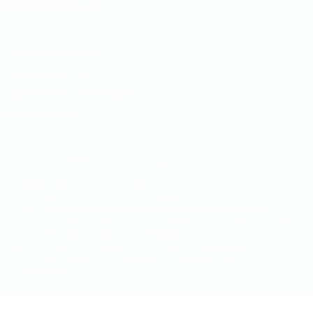
Italiano
Português
Конфиденциальность
Правила и условия
Правила в отношении cookie
Настройки куки
© 1998-2026 УЕФА. Все права защищены
Название UEFA, логотип УЕФА, а также элементы дизайна,
относящиеся к соревнованиям УЕФА, являются
зарегистрированными торговыми марками УЕФА и/или
охраняются авторским правом. Использование этих торговых
марок в коммерческих целях запрещено. Пользуясь сайтом
UEFA.com, вы тем самым соглашаетесь с Правилами и
условиями, а также с Политикой конфиденциальности
информации.