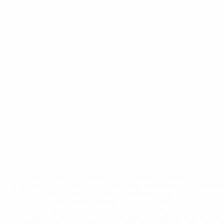
* Исключена до дальнейшего уведомления. <a
href='https://ru.uefa.com/insideuefa/mediaservices/medi
148df8afec70-8ace600b6288-1000--
%D1%84%D0%B8%D1%84%D0%B0-
%D1%83%D0%B5%D1%84%D0%B0-
%D0%B8%D1%81%D0%BA%D0%BB%D1%8E%D1%87%D0%