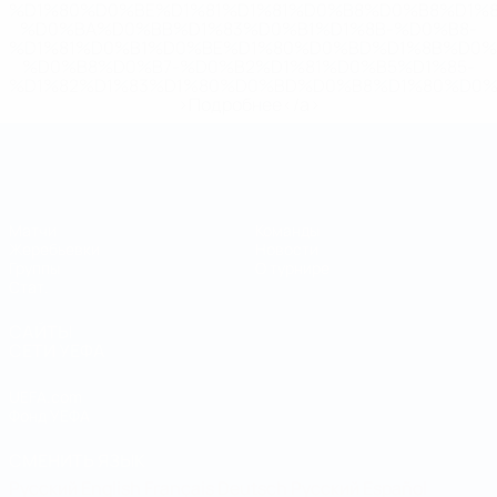
%D1%80%D0%BE%D1%81%D1%81%D0%B8%D0%B8%D1%
%D0%BA%D0%BB%D1%83%D0%B1%D1%8B-%D0%B8-
%D1%81%D0%B1%D0%BE%D1%80%D0%BD%D1%8B%D0%
%D0%B8%D0%B7-%D0%B2%D1%81%D0%B5%D1%85-
%D1%82%D1%83%D1%80%D0%BD%D0%B8%D1%80%D0%
>Подробнее</a>
Чемпионат мира по футзалу
Матчи
Команды
Жеребьевки
Новости
Группы
О турнире
Стат.
САЙТЫ
СЕТИ УЕФА
UEFA.com
Фонд УЕФА
СМЕНИТЬ ЯЗЫК
Русский
English
Français
Deutsch
Русский
Español