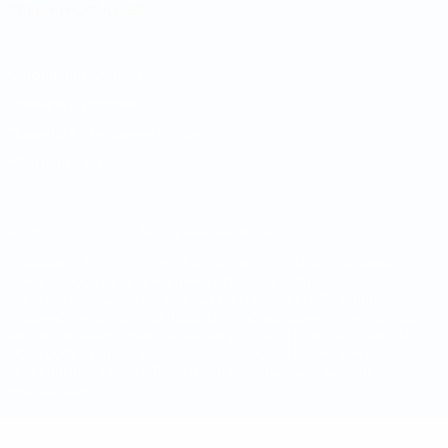
Italiano
Português
Конфиденциальность
Правила и условия
Правила в отношении cookie
Настройки куки
© 1998-2026 УЕФА. Все права защищены
Название UEFA, логотип УЕФА, а также элементы дизайна,
относящиеся к соревнованиям УЕФА, являются
зарегистрированными торговыми марками УЕФА и/или
охраняются авторским правом. Использование этих торговых
марок в коммерческих целях запрещено. Пользуясь сайтом
UEFA.com, вы тем самым соглашаетесь с Правилами и
условиями, а также с Политикой конфиденциальности
информации.