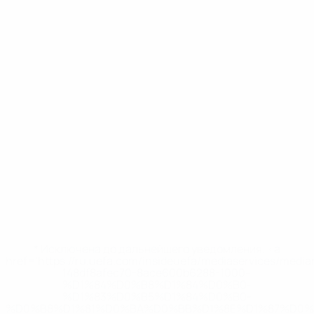
* Исключена до дальнейшего уведомления. <a
href='https://ru.uefa.com/insideuefa/mediaservices/medi
148df8afec70-8ace600b6288-1000--
%D1%84%D0%B8%D1%84%D0%B0-
%D1%83%D0%B5%D1%84%D0%B0-
%D0%B8%D1%81%D0%BA%D0%BB%D1%8E%D1%87%D0%