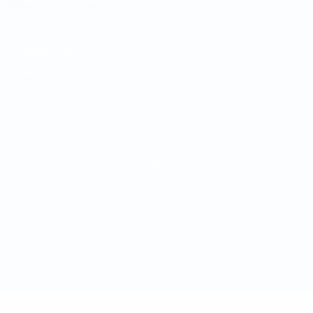
Italiano
Português
Конфиденциальность
Правила и условия
Правила в отношении cookie
Настройки куки
© 1998-2026 УЕФА. Все права защищены
Название UEFA, логотип УЕФА, а также элементы дизайна,
относящиеся к соревнованиям УЕФА, являются
зарегистрированными торговыми марками УЕФА и/или
охраняются авторским правом. Использование этих торговых
марок в коммерческих целях запрещено. Пользуясь сайтом
UEFA.com, вы тем самым соглашаетесь с Правилами и
условиями, а также с Политикой конфиденциальности
информации.