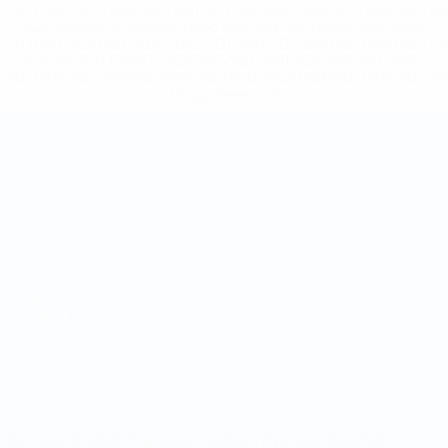
%D1%80%D0%BE%D1%81%D1%81%D0%B8%D0%B8%D1%
%D0%BA%D0%BB%D1%83%D0%B1%D1%8B-%D0%B8-
%D1%81%D0%B1%D0%BE%D1%80%D0%BD%D1%8B%D0%
%D0%B8%D0%B7-%D0%B2%D1%81%D0%B5%D1%85-
%D1%82%D1%83%D1%80%D0%BD%D0%B8%D1%80%D0%
>Подробнее</a>
Чемпионат мира по футзалу
Матчи
Команды
Жеребьевки
Новости
Группы
О турнире
Стат.
САЙТЫ
СЕТИ УЕФА
UEFA.com
Фонд УЕФА
СМЕНИТЬ ЯЗЫК
Русский
English
Français
Deutsch
Русский
Español