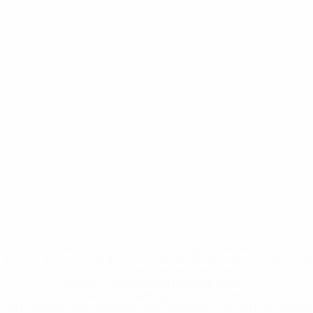
* Исключена до дальнейшего уведомления. <a
href='https://ru.uefa.com/insideuefa/mediaservices/medi
148df8afec70-8ace600b6288-1000--
%D1%84%D0%B8%D1%84%D0%B0-
%D1%83%D0%B5%D1%84%D0%B0-
%D0%B8%D1%81%D0%BA%D0%BB%D1%8E%D1%87%D0%