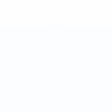
%D1%80%D0%BE%D1%81%D1%81%D0%B8%D0%B8%D1%
%D0%BA%D0%BB%D1%83%D0%B1%D1%8B-%D0%B8-
%D1%81%D0%B1%D0%BE%D1%80%D0%BD%D1%8B%D0%
%D0%B8%D0%B7-%D0%B2%D1%81%D0%B5%D1%85-
%D1%82%D1%83%D1%80%D0%BD%D0%B8%D1%80%D0%
>Подробнее</a>
Чемпионат мира по футзалу
Матчи
Команды
Жеребьевки
Новости
Группы
О турнире
Стат.
САЙТЫ
СЕТИ УЕФА
UEFA.com
Фонд УЕФА
СМЕНИТЬ ЯЗЫК
Русский
English
Français
Deutsch
Русский
Español