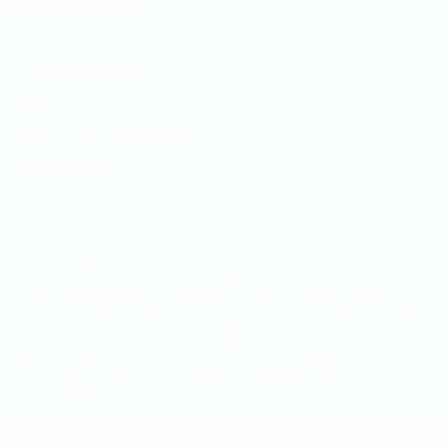
Italiano
Português
Конфиденциальность
Правила и условия
Правила в отношении cookie
Настройки куки
© 1998-2026 УЕФА. Все права защищены
Название UEFA, логотип УЕФА, а также элементы дизайна,
относящиеся к соревнованиям УЕФА, являются
зарегистрированными торговыми марками УЕФА и/или
охраняются авторским правом. Использование этих торговых
марок в коммерческих целях запрещено. Пользуясь сайтом
UEFA.com, вы тем самым соглашаетесь с Правилами и
условиями, а также с Политикой конфиденциальности
информации.