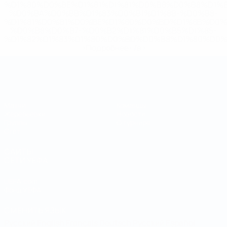
%D1%80%D0%BE%D1%81%D1%81%D0%B8%D0%B8%D1%
%D0%BA%D0%BB%D1%83%D0%B1%D1%8B-%D0%B8-
%D1%81%D0%B1%D0%BE%D1%80%D0%BD%D1%8B%D0%
%D0%B8%D0%B7-%D0%B2%D1%81%D0%B5%D1%85-
%D1%82%D1%83%D1%80%D0%BD%D0%B8%D1%80%D0%
>Подробнее</a>
Чемпионат мира по футзалу
Матчи
Команды
Жеребьевки
Новости
Группы
О турнире
Стат.
САЙТЫ
СЕТИ УЕФА
UEFA.com
Фонд УЕФА
СМЕНИТЬ ЯЗЫК
Русский
English
Français
Deutsch
Русский
Español