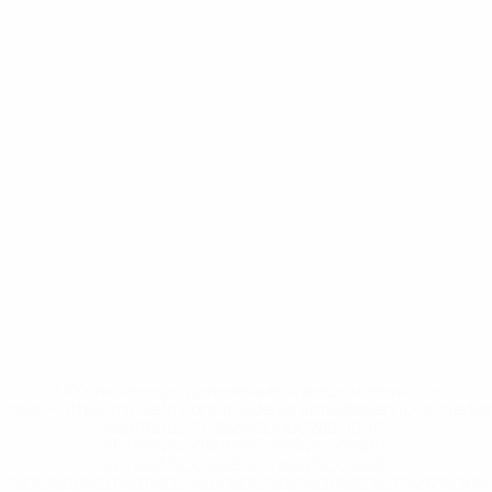
* Исключена до дальнейшего уведомления. <a
href='https://ru.uefa.com/insideuefa/mediaservices/medi
148df8afec70-8ace600b6288-1000--
%D1%84%D0%B8%D1%84%D0%B0-
%D1%83%D0%B5%D1%84%D0%B0-
%D0%B8%D1%81%D0%BA%D0%BB%D1%8E%D1%87%D0%