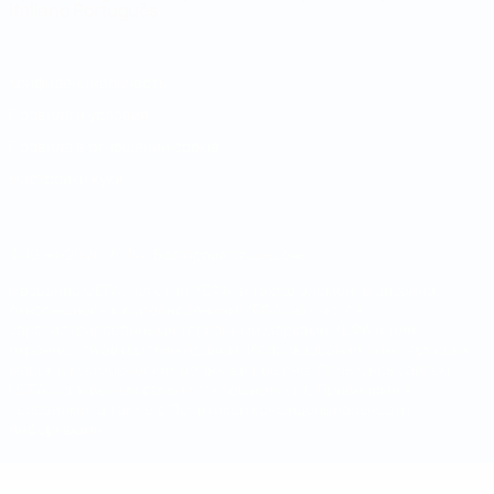
Italiano
Português
Конфиденциальность
Правила и условия
Правила в отношении cookie
Настройки куки
© 1998-2026 УЕФА. Все права защищены
Название UEFA, логотип УЕФА, а также элементы дизайна,
относящиеся к соревнованиям УЕФА, являются
зарегистрированными торговыми марками УЕФА и/или
охраняются авторским правом. Использование этих торговых
марок в коммерческих целях запрещено. Пользуясь сайтом
UEFA.com, вы тем самым соглашаетесь с Правилами и
условиями, а также с Политикой конфиденциальности
информации.