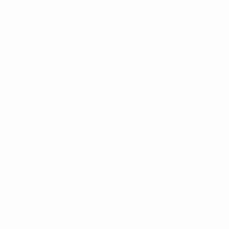
* Исключена до дальнейшего уведомления. <a
href='https://ru.uefa.com/insideuefa/mediaservices/medi
148df8afec70-8ace600b6288-1000--
%D1%84%D0%B8%D1%84%D0%B0-
%D1%83%D0%B5%D1%84%D0%B0-
%D0%B8%D1%81%D0%BA%D0%BB%D1%8E%D1%87%D0%