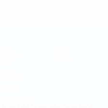
%D1%80%D0%BE%D1%81%D1%81%D0%B8%D0%B8%D1%
%D0%BA%D0%BB%D1%83%D0%B1%D1%8B-%D0%B8-
%D1%81%D0%B1%D0%BE%D1%80%D0%BD%D1%8B%D0%
%D0%B8%D0%B7-%D0%B2%D1%81%D0%B5%D1%85-
%D1%82%D1%83%D1%80%D0%BD%D0%B8%D1%80%D0%
>Подробнее</a>
Чемпионат мира по футзалу
Матчи
Команды
Жеребьевки
Новости
Группы
О турнире
Стат.
САЙТЫ
СЕТИ УЕФА
UEFA.com
Фонд УЕФА
СМЕНИТЬ ЯЗЫК
Русский
English
Français
Deutsch
Русский
Español