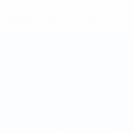
%D1%80%D0%BE%D1%81%D1%81%D0%B8%D0%B8%D1%
%D0%BA%D0%BB%D1%83%D0%B1%D1%8B-%D0%B8-
%D1%81%D0%B1%D0%BE%D1%80%D0%BD%D1%8B%D0%
%D0%B8%D0%B7-%D0%B2%D1%81%D0%B5%D1%85-
%D1%82%D1%83%D1%80%D0%BD%D0%B8%D1%80%D0%
>Подробнее</a>
Чемпионат мира по футзалу
Матчи
Команды
Жеребьевки
Новости
Группы
О турнире
Стат.
САЙТЫ
СЕТИ УЕФА
UEFA.com
Фонд УЕФА
СМЕНИТЬ ЯЗЫК
Русский
English
Français
Deutsch
Русский
Español