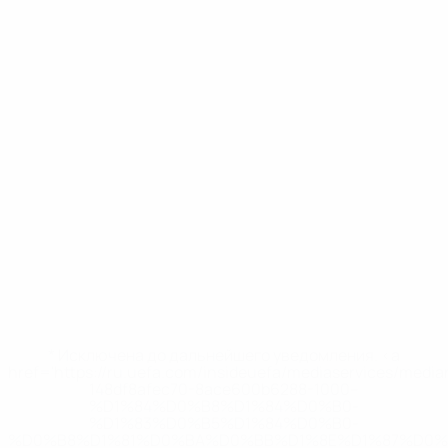
* Исключена до дальнейшего уведомления. <a
href='https://ru.uefa.com/insideuefa/mediaservices/medi
148df8afec70-8ace600b6288-1000--
%D1%84%D0%B8%D1%84%D0%B0-
%D1%83%D0%B5%D1%84%D0%B0-
%D0%B8%D1%81%D0%BA%D0%BB%D1%8E%D1%87%D0%