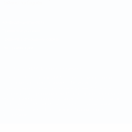
Italiano
Português
Конфиденциальность
Правила и условия
Правила в отношении cookie
Настройки куки
© 1998-2026 УЕФА. Все права защищены
Название UEFA, логотип УЕФА, а также элементы дизайна,
относящиеся к соревнованиям УЕФА, являются
зарегистрированными торговыми марками УЕФА и/или
охраняются авторским правом. Использование этих торговых
марок в коммерческих целях запрещено. Пользуясь сайтом
UEFA.com, вы тем самым соглашаетесь с Правилами и
условиями, а также с Политикой конфиденциальности
информации.