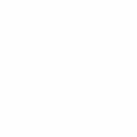
Вся статистика
eases/news/0272-148df8afec70-8ace600b6288-1000--
B%D1%8E%D1%87%D0%B8%D0%BB%D0%B8-
%BB%D1%83%D0%B1%D1%8B-%D0%B8-
2%D1%81%D0%B5%D1%85-
дробнее</a>