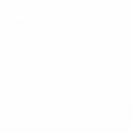
18.5.1993 (33)
ДАТА РОЖДЕНИЯ
Главное
3
Матчи
0
Голы
0
Красные карточки
* Исключена до дальнейшего уведомления. <a href
%D1%84%D0%B8%D1%84%D0%B0-%D1%83
%D1%80%D0%BE%D1%81%D1%81%D0%
%D1%81%D0%B1%D0%BE%
%D1%82%D1%