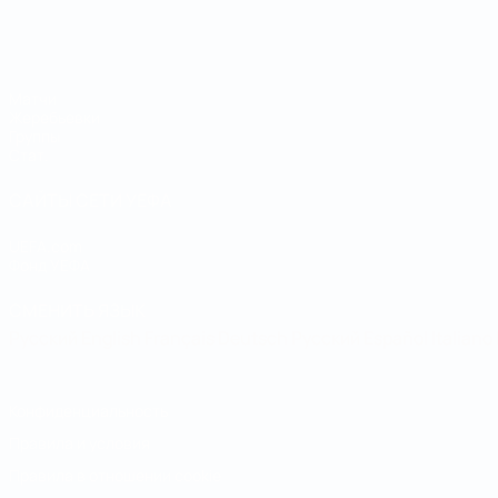
Чемпионат мира по футзалу
Матчи
Жеребьевки
Группы
Стат.
САЙТЫ СЕТИ УЕФА
UEFA.com
Фонд УЕФА
СМЕНИТЬ ЯЗЫК
Русский
English
Français
Deutsch
Русский
Español
Italiano
Конфиденциальность
Правила и условия
Правила в отношении cookie