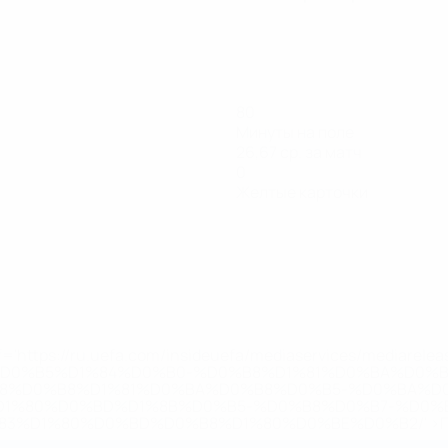
80
Минуты на поле
26,67 ср. за матч
0
Желтые карточки
='https://ru.uefa.com/insideuefa/mediaservices/mediarel
%D0%B5%D1%84%D0%B0-%D0%B8%D1%81%D0%BA%D0%B
B8%D0%B8%D1%81%D0%BA%D0%B8%D0%B5-%D0%BA%D0
D1%80%D0%BD%D1%8B%D0%B5-%D0%B8%D0%B7-%D0%B
83%D1%80%D0%BD%D0%B8%D1%80%D0%BE%D0%B2/' >По