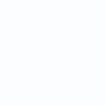
Команды
Новости
О турнире
Português