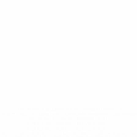
* Исключена до дальнейшего уведомления. <a
href='https://ru.uefa.com/insideuefa/mediaservices/medi
148df8afec70-8ace600b6288-1000--
%D1%84%D0%B8%D1%84%D0%B0-
%D1%83%D0%B5%D1%84%D0%B0-
%D0%B8%D1%81%D0%BA%D0%BB%D1%8E%D1%87%D0%