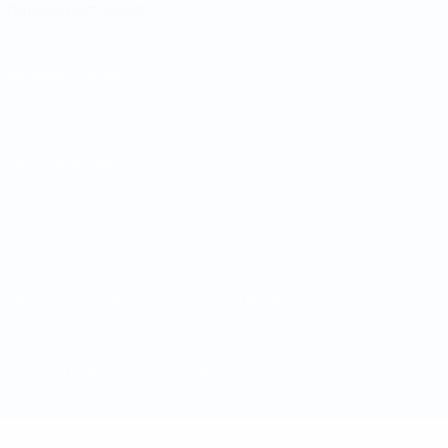
Italiano
Português
Конфиденциальность
Правила и условия
Правила в отношении cookie
Настройки куки
© 1998-2026 УЕФА. Все права защищены
Название UEFA, логотип УЕФА, а также элементы дизайна,
относящиеся к соревнованиям УЕФА, являются
зарегистрированными торговыми марками УЕФА и/или
охраняются авторским правом. Использование этих торговых
марок в коммерческих целях запрещено. Пользуясь сайтом
UEFA.com, вы тем самым соглашаетесь с Правилами и
условиями, а также с Политикой конфиденциальности
информации.