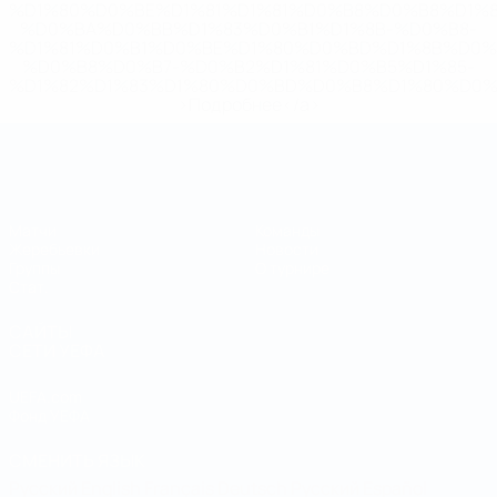
%D1%80%D0%BE%D1%81%D1%81%D0%B8%D0%B8%D1%
%D0%BA%D0%BB%D1%83%D0%B1%D1%8B-%D0%B8-
%D1%81%D0%B1%D0%BE%D1%80%D0%BD%D1%8B%D0%
%D0%B8%D0%B7-%D0%B2%D1%81%D0%B5%D1%85-
%D1%82%D1%83%D1%80%D0%BD%D0%B8%D1%80%D0%
>Подробнее</a>
Чемпионат мира по футзалу
Матчи
Команды
Жеребьевки
Новости
Группы
О турнире
Стат.
САЙТЫ
СЕТИ УЕФА
UEFA.com
Фонд УЕФА
СМЕНИТЬ ЯЗЫК
Русский
English
Français
Deutsch
Русский
Español