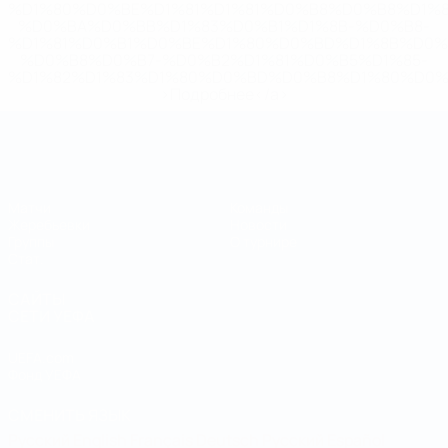
%D1%80%D0%BE%D1%81%D1%81%D0%B8%D0%B8%D1%
%D0%BA%D0%BB%D1%83%D0%B1%D1%8B-%D0%B8-
%D1%81%D0%B1%D0%BE%D1%80%D0%BD%D1%8B%D0%
%D0%B8%D0%B7-%D0%B2%D1%81%D0%B5%D1%85-
%D1%82%D1%83%D1%80%D0%BD%D0%B8%D1%80%D0%
>Подробнее</a>
Чемпионат мира по футзалу
Матчи
Команды
Жеребьевки
Новости
Группы
О турнире
Стат.
САЙТЫ
СЕТИ УЕФА
UEFA.com
Фонд УЕФА
СМЕНИТЬ ЯЗЫК
Русский
English
Français
Deutsch
Русский
Español