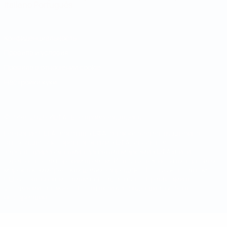
Italiano
Português
Конфиденциальность
Правила и условия
Правила в отношении cookie
Настройки куки
© 1998-2026 УЕФА. Все права защищены
Название UEFA, логотип УЕФА, а также элементы дизайна,
относящиеся к соревнованиям УЕФА, являются
зарегистрированными торговыми марками УЕФА и/или
охраняются авторским правом. Использование этих торговых
марок в коммерческих целях запрещено. Пользуясь сайтом
UEFA.com, вы тем самым соглашаетесь с Правилами и
условиями, а также с Политикой конфиденциальности
информации.