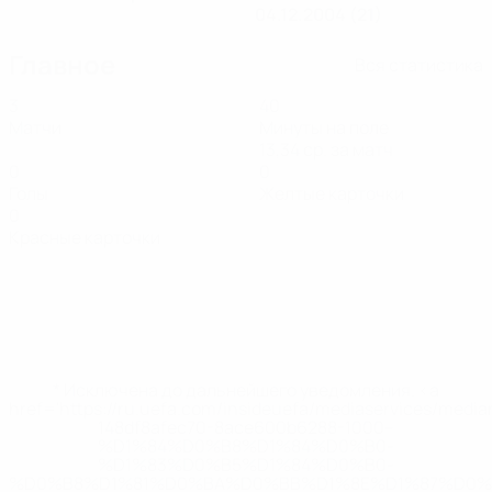
04.12.2004 (21)
Главное
Вся статистика
3
40
Матчи
Минуты на поле
13,34 ср. за матч
0
0
Голы
Желтые карточки
0
Красные карточки
* Исключена до дальнейшего уведомления. <a
href='https://ru.uefa.com/insideuefa/mediaservices/medi
148df8afec70-8ace600b6288-1000--
%D1%84%D0%B8%D1%84%D0%B0-
%D1%83%D0%B5%D1%84%D0%B0-
%D0%B8%D1%81%D0%BA%D0%BB%D1%8E%D1%87%D0%