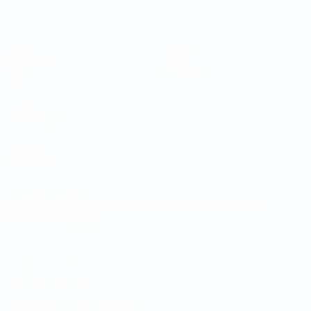
Матчи
Команды
Жеребьевки
Новости
Группы
О турнире
Стат.
САЙТЫ
СЕТИ УЕФА
UEFA.com
Фонд УЕФА
СМЕНИТЬ ЯЗЫК
Русский
English
Français
Deutsch
Русский
Español
Italiano
Português
Конфиденциальность
Правила и условия
Правила в отношении cookie