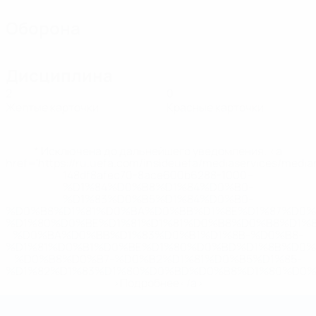
Оборона
Дисциплина
2
0
Желтые карточки
Красные карточки
* Исключена до дальнейшего уведомления. <a
href='https://ru.uefa.com/insideuefa/mediaservices/medi
148df8afec70-8ace600b6288-1000--
%D1%84%D0%B8%D1%84%D0%B0-
%D1%83%D0%B5%D1%84%D0%B0-
%D0%B8%D1%81%D0%BA%D0%BB%D1%8E%D1%87%D0%
%D1%80%D0%BE%D1%81%D1%81%D0%B8%D0%B8%D1%
%D0%BA%D0%BB%D1%83%D0%B1%D1%8B-%D0%B8-
%D1%81%D0%B1%D0%BE%D1%80%D0%BD%D1%8B%D0%
%D0%B8%D0%B7-%D0%B2%D1%81%D0%B5%D1%85-
%D1%82%D1%83%D1%80%D0%BD%D0%B8%D1%80%D0%
>Подробнее</a>
Чемпионат мира по футзалу