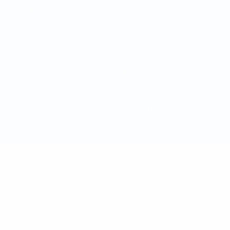
Настройки куки
© 1998-2026 УЕФА. Все права защищены
Название UEFA, логотип УЕФА, а также элементы дизайна,
относящиеся к соревнованиям УЕФА, являются
зарегистрированными торговыми марками УЕФА и/или
охраняются авторским правом. Использование этих торговых
марок в коммерческих целях запрещено. Пользуясь сайтом
UEFA.com, вы тем самым соглашаетесь с Правилами и
условиями, а также с Политикой конфиденциальности
информации.