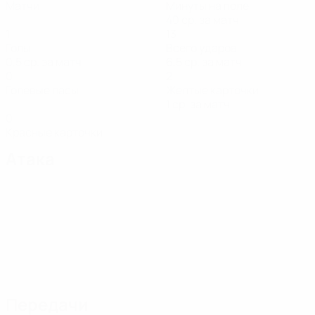
Матчи
Минуты на поле
40 ср. за матч
1
13
Голы
Всего ударов
0,5 ср. за матч
6,5 ср. за матч
0
2
Голевые пасы
Желтые карточки
1 ср. за матч
0
Красные карточки
Атака
Передачи