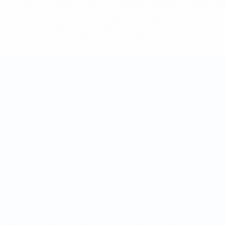
%D1%80%D0%BE%D1%81%D1%81%D0%B8%D0%B8%D1%
%D0%BA%D0%BB%D1%83%D0%B1%D1%8B-%D0%B8-
%D1%81%D0%B1%D0%BE%D1%80%D0%BD%D1%8B%D0%
%D0%B8%D0%B7-%D0%B2%D1%81%D0%B5%D1%85-
%D1%82%D1%83%D1%80%D0%BD%D0%B8%D1%80%D0%
>Подробнее</a>
Чемпионат мира по футзалу
Матчи
Команды
Жеребьевки
Новости
Группы
О турнире
Стат.
САЙТЫ
СЕТИ УЕФА
UEFA.com
Фонд УЕФА
СМЕНИТЬ ЯЗЫК
Русский
English
Français
Deutsch
Русский
Español