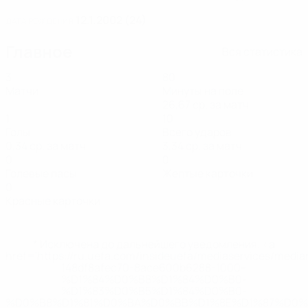
12.1.2002 (24)
ДАТА РОЖДЕНИЯ
Главное
Вся статистика
3
80
Матчи
Минуты на поле
26,67 ср. за матч
1
10
Голы
Всего ударов
0,34 ср. за матч
3,34 ср. за матч
0
0
Голевые пасы
Желтые карточки
0
Красные карточки
* Исключена до дальнейшего уведомления. <a
href='https://ru.uefa.com/insideuefa/mediaservices/medi
148df8afec70-8ace600b6288-1000--
%D1%84%D0%B8%D1%84%D0%B0-
%D1%83%D0%B5%D1%84%D0%B0-
%D0%B8%D1%81%D0%BA%D0%BB%D1%8E%D1%87%D0%