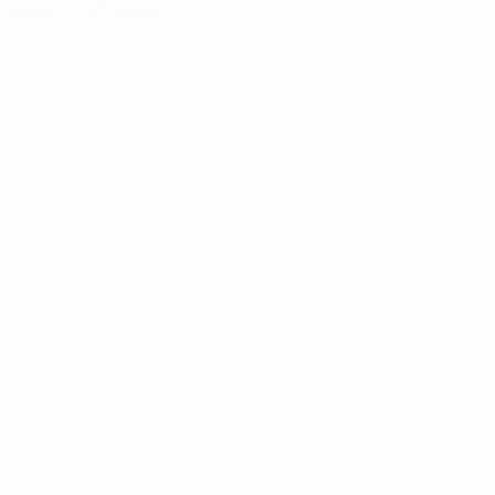
Italiano
Português
Конфиденциальность
Правила и условия
Правила в отношении cookie
Настройки куки
© 1998-2026 УЕФА. Все права защищены
Название UEFA, логотип УЕФА, а также элементы дизайна,
относящиеся к соревнованиям УЕФА, являются
зарегистрированными торговыми марками УЕФА и/или
охраняются авторским правом. Использование этих торговых
марок в коммерческих целях запрещено. Пользуясь сайтом
UEFA.com, вы тем самым соглашаетесь с Правилами и
условиями, а также с Политикой конфиденциальности
информации.