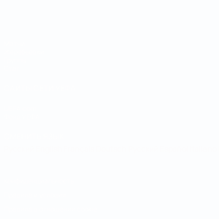
Чемпионат мира по футзалу
Матчи
Жеребьевки
Группы
Стат.
САЙТЫ СЕТИ УЕФА
UEFA.com
Фонд УЕФА
СМЕНИТЬ ЯЗЫК
Русский
English
Français
Deutsch
Русский
Español
Italiano
Конфиденциальность
Правила и условия
Правила в отношении cookie