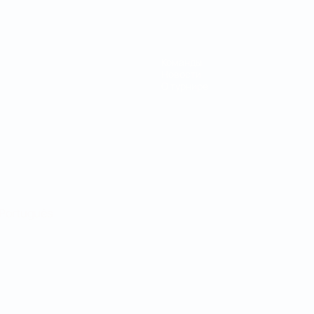
Команды
Новости
О турнире
Português