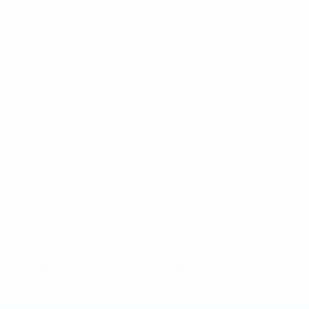
40
Минуты на поле
13,34 ср. за матч
7
Всего ударов
2,34 ср. за матч
0
Желтые карточки
='https://ru.uefa.com/insideuefa/mediaservices/mediarel
%D0%B5%D1%84%D0%B0-%D0%B8%D1%81%D0%BA%D0%B
B8%D0%B8%D1%81%D0%BA%D0%B8%D0%B5-%D0%BA%D0
D1%80%D0%BD%D1%8B%D0%B5-%D0%B8%D0%B7-%D0%B
83%D1%80%D0%BD%D0%B8%D1%80%D0%BE%D0%B2/' >По