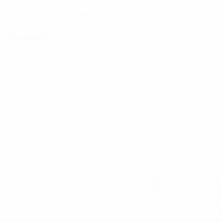
23.10.1999 (26)
ДАТА РОЖДЕНИЯ
Главное
3
Матчи
0
Голы
0
Голевые пасы
0
Красные карточки
* Исключена до дальнейшего уведомления. <a href
%D1%84%D0%B8%D1%84%D0%B0-%D1%83
%D1%80%D0%BE%D1%81%D1%81%D0%
%D1%81%D0%B1%D0%BE%
%D1%82%D1%