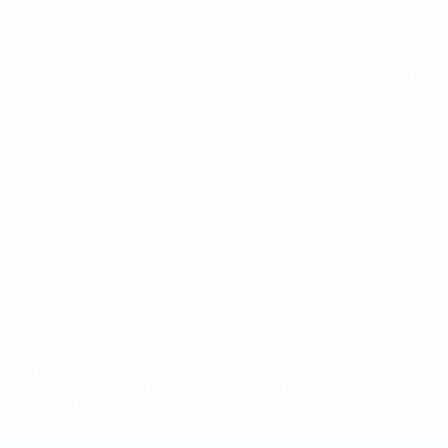
Вся статистика
eases/news/0272-148df8afec70-8ace600b6288-1000--
B%D1%8E%D1%87%D0%B8%D0%BB%D0%B8-
%BB%D1%83%D0%B1%D1%8B-%D0%B8-
2%D1%81%D0%B5%D1%85-
дробнее</a>