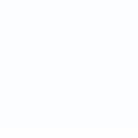
Italiano
Português
Конфиденциальность
Правила и условия
Правила в отношении cookie
Настройки куки
© 1998-2026 УЕФА. Все права защищены
Название UEFA, логотип УЕФА, а также элементы дизайна,
относящиеся к соревнованиям УЕФА, являются
зарегистрированными торговыми марками УЕФА и/или
охраняются авторским правом. Использование этих торговых
марок в коммерческих целях запрещено. Пользуясь сайтом
UEFA.com, вы тем самым соглашаетесь с Правилами и
условиями, а также с Политикой конфиденциальности
информации.