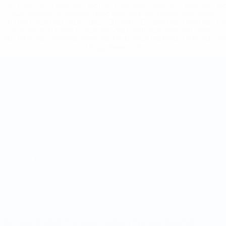
%D1%80%D0%BE%D1%81%D1%81%D0%B8%D0%B8%D1%
%D0%BA%D0%BB%D1%83%D0%B1%D1%8B-%D0%B8-
%D1%81%D0%B1%D0%BE%D1%80%D0%BD%D1%8B%D0%
%D0%B8%D0%B7-%D0%B2%D1%81%D0%B5%D1%85-
%D1%82%D1%83%D1%80%D0%BD%D0%B8%D1%80%D0%
>Подробнее</a>
Чемпионат мира по футзалу
Матчи
Команды
Жеребьевки
Новости
Группы
О турнире
Стат.
САЙТЫ
СЕТИ УЕФА
UEFA.com
Фонд УЕФА
СМЕНИТЬ ЯЗЫК
Русский
English
Français
Deutsch
Русский
Español