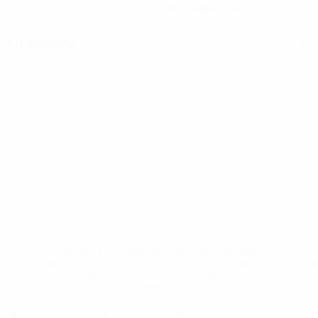
03.3.2008 (18)
Главное
Вся статистика
3
0
Матчи
Желтые карточки
0
Красные карточки
* Исключена до дальнейшего уведомления. <a
href='https://ru.uefa.com/insideuefa/mediaservices/medi
148df8afec70-8ace600b6288-1000--
%D1%84%D0%B8%D1%84%D0%B0-
%D1%83%D0%B5%D1%84%D0%B0-
%D0%B8%D1%81%D0%BA%D0%BB%D1%8E%D1%87%D0%