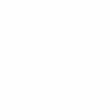
%D1%80%D0%BE%D1%81%D1%81%D0%B8%D0%B8%D1%
%D0%BA%D0%BB%D1%83%D0%B1%D1%8B-%D0%B8-
%D1%81%D0%B1%D0%BE%D1%80%D0%BD%D1%8B%D0%
%D0%B8%D0%B7-%D0%B2%D1%81%D0%B5%D1%85-
%D1%82%D1%83%D1%80%D0%BD%D0%B8%D1%80%D0%
>Подробнее</a>
Чемпионат мира по футзалу
Матчи
Команды
Жеребьевки
Новости
Группы
О турнире
Стат.
САЙТЫ
СЕТИ УЕФА
UEFA.com
Фонд УЕФА
СМЕНИТЬ ЯЗЫК
Русский
English
Français
Deutsch
Русский
Español