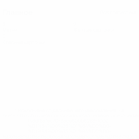
Главное
Вся статистика
3
0
Матчи
Желтые карточки
0
Красные карточки
* Исключена до дальнейшего уведомления. <a
href='https://ru.uefa.com/insideuefa/mediaservices/medi
148df8afec70-8ace600b6288-1000--
%D1%84%D0%B8%D1%84%D0%B0-
%D1%83%D0%B5%D1%84%D0%B0-
%D0%B8%D1%81%D0%BA%D0%BB%D1%8E%D1%87%D0%