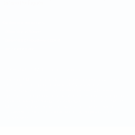
Italiano
Português
Конфиденциальность
Правила и условия
Правила в отношении cookie
Настройки куки
© 1998-2026 УЕФА. Все права защищены
Название UEFA, логотип УЕФА, а также элементы дизайна,
относящиеся к соревнованиям УЕФА, являются
зарегистрированными торговыми марками УЕФА и/или
охраняются авторским правом. Использование этих торговых
марок в коммерческих целях запрещено. Пользуясь сайтом
UEFA.com, вы тем самым соглашаетесь с Правилами и
условиями, а также с Политикой конфиденциальности
информации.