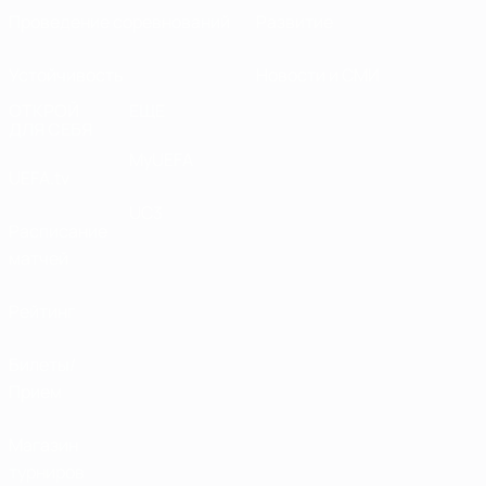
Проведение соревнований
Развитие
Устойчивость
Новости и СМИ
ОТКРОЙ
ЕЩЕ
ДЛЯ СЕБЯ
MyUEFA
UEFA.tv
UC3
Расписание
матчей
Рейтинг
Билеты/
Прием
Магазин
турниров