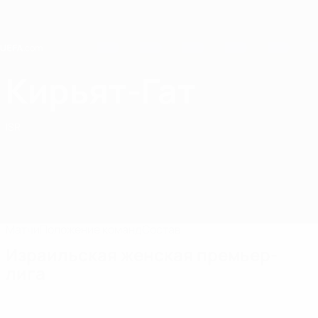
Skip
to
main
content
Home
Кирьят-Гат
Кирьят-Гат
ISR
Матчи
Положение команд
Состав
Израильская женская премьер-
лига