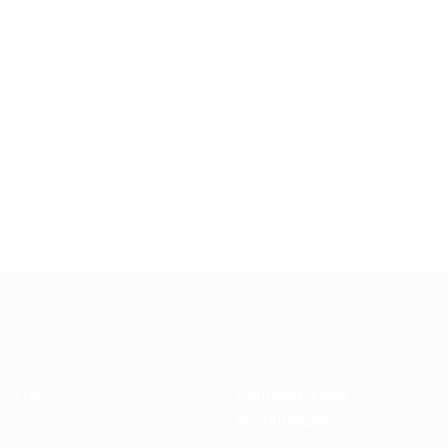
О нас
Национальные
ассоциации