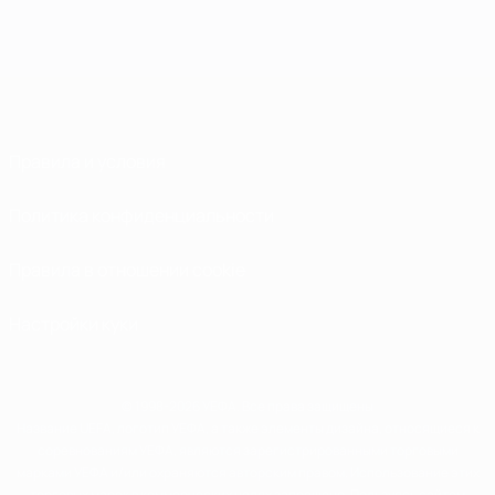
Правила и условия
Политика конфиденциальности
Правила в отношении cookie
Настройки куки
© 1998-2026 УЕФА. Все права защищены
Название UEFA, логотип УЕФА, а также элементы дизайна, относящиеся к
соревнованиям УЕФА, являются зарегистрированными торговыми
марками УЕФА и/или охраняются авторским правом. Использование этих
торговых марок в коммерческих целях запрещено. Пользуясь сайтом