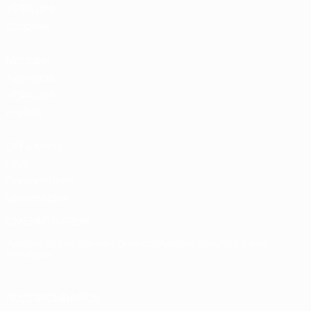
УЕФА для
сборных
Магазин
турниров
УЕФА для
клубов
UEFA Men's
Club
Competitions
Memorabilia
СМЕНИТЬ ЯЗЫК
Русский
English
Français
Deutsch
Русский
Español
Italiano
Português
ПОДПИСЫВАЙСЯ