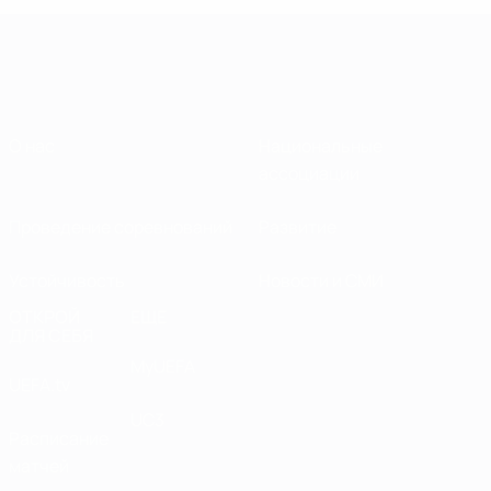
О нас
Национальные
ассоциации
Проведение соревнований
Развитие
Устойчивость
Новости и СМИ
ОТКРОЙ
ЕЩЕ
ДЛЯ СЕБЯ
MyUEFA
UEFA.tv
UC3
Расписание
матчей