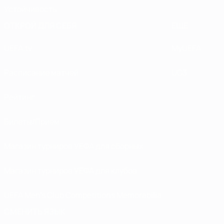
Устойчивость
ОТКРОЙ ДЛЯ СЕБЯ
ЕЩЕ
UEFA.tv
MyUEFA
Расписание матчей
UC3
Рейтинг
Билеты/Прием
Магазин турниров УЕФА для сборных
Магазин турниров УЕФА для клубов
UEFA Men's Club Competitions Memorabilia
СМЕНИТЬ ЯЗЫК