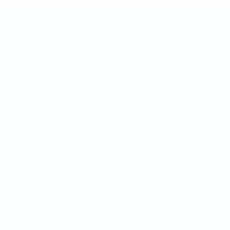
Кубок регионов
Матчи
Видео
Жеребьевки
Новости
Группы
История
Стат.
О турнире
САЙТЫ
СЕТИ УЕФА
UEFA.com
Фонд УЕФА
СМЕНИТЬ ЯЗЫК
Русский
English
Français
Deutsch
Русский
Español
Italiano
Português
Конфиденциальность