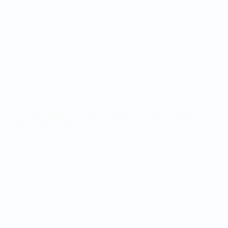
Жеребьевки
Новости
Группы
История
Стат.
О турнире
САЙТЫ
СЕТИ УЕФА
UEFA.com
Фонд УЕФА
СМЕНИТЬ ЯЗЫК
Русский
English
Français
Deutsch
Русский
Español
Italiano
Português
Конфиденциальность
Правила и условия
Правила в отношении cookie
Настройки куки