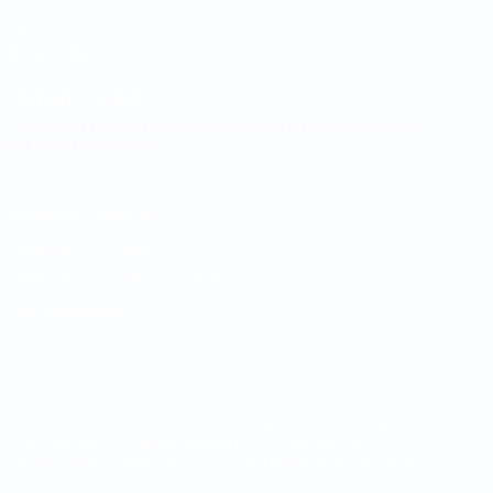
UEFA.com
Фонд УЕФА
СМЕНИТЬ ЯЗЫК
Русский
English
Français
Deutsch
Русский
Español
Italiano
Português
Конфиденциальность
Правила и условия
Правила в отношении cookie
Настройки куки
© 1998-2026 УЕФА. Все права защищены
Название UEFA, логотип УЕФА, а также элементы дизайна,
относящиеся к соревнованиям УЕФА, являются
зарегистрированными торговыми марками УЕФА и/или
охраняются авторским правом. Использование этих торговых