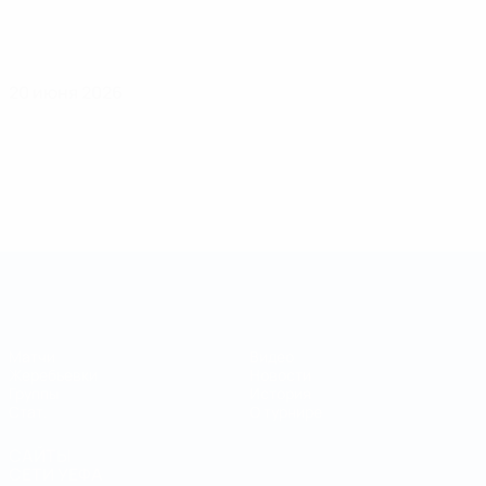
20 июня 2026
Кубок регионов
Матчи
Видео
Жеребьевки
Новости
Группы
История
Стат.
О турнире
САЙТЫ
СЕТИ УЕФА