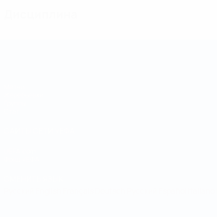
Дисциплина
Кубок регионов
Матчи
Жеребьевки
Группы
Стат.
САЙТЫ СЕТИ УЕФА
UEFA.com
Фонд УЕФА
СМЕНИТЬ ЯЗЫК
Русский
English
Français
Deutsch
Русский
Español
Italiano