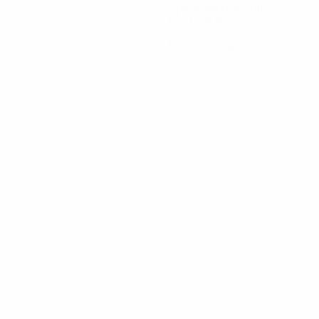
Пропущенные голы
1,5 ср. за матч
0
Красные карточки