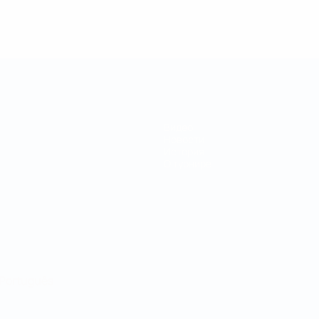
Видео
Новости
История
О турнире
Português