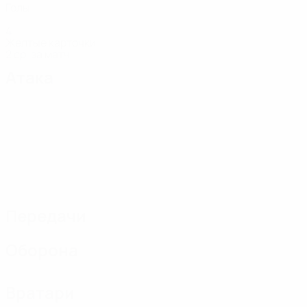
Голы
4
Желтые карточки
2 ср. за матч
Атака
Передачи
Оборона
Вратари