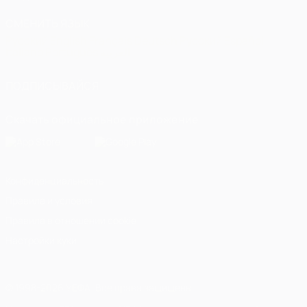
СМЕНИТЬ ЯЗЫК
Русский
English
Français
Deutsch
Русский
Español
Italiano
Português
العربية
ПОДПИСЫВАЙСЯ
Скачать официальное приложение
Конфиденциальность
Правила и условия
Правила в отношении cookie
Настройки куки
© 1998-2026 УЕФА. Все права защищены