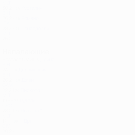
MLT
30
2
-
Курталич
14
BIH
26
2
-
Романо
16
ITA
28
2
-
Лонарделли
21
MLT
25
2
-
Нападающие
Возраст
СМ
ЗГ
Дрина
6
BIH
24
-
-
Дервишагич
9
BIH
26
2
-
Джан
19
GAM
22
2
1
Пископо *
20
MLT
19
-
-
Гудель
22
CRO
28
2
1
Ньюэлл *
27
MLT
17
-
-
Н'Дри
88
CIV
20
2
-