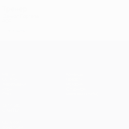
Тренер
Даниэл Портела
POR
*
Список Б
Лига чемпионов УЕФА
Матчи
Команды
UEFA.tv
Новости
Жеребьевки
История
Игры
О турнире
Стат.
Магазин (клубы)
ДРУГИЕ
САЙТЫ
UEFA.com
Фонд УЕФА