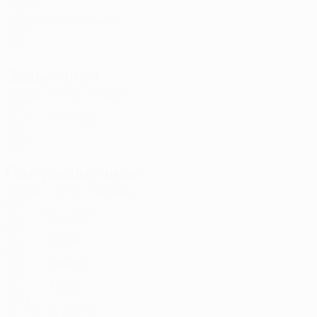
ITA
32
2
5
Пабло Пикон
80
ESP
26
-
-
Защитники
Возраст
СМ
ЗГ
Кауан
4
BRA
26
2
-
Спитери
17
MLT
23
2
-
Полузащитники
Возраст
СМ
ЗГ
Бирман
3
MLT
27
2
-
Роджерс *
5
MLT
20
-
-
Шерри
8
MLT
30
1
-
Варела
10
ESP
30
2
-
Мурич
11
CRO
30
2
1
Д. Велла
12