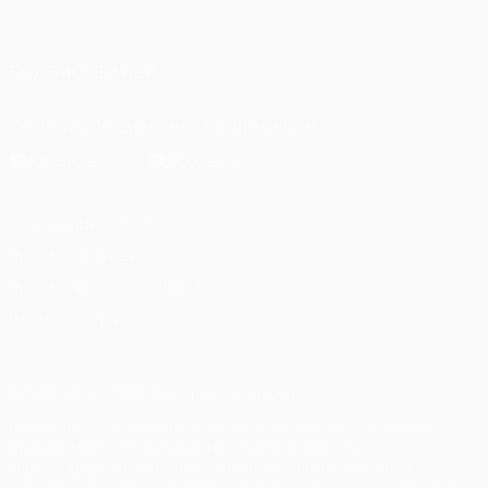
Русский
English
Français
Deutsch
Русский
Español
Italiano
Português
العربية
ПОДПИСЫВАЙСЯ
Скачать официальное приложение
Конфиденциальность
Правила и условия
Правила в отношении cookie
Настройки куки
© 1998-2026 УЕФА. Все права защищены
Название UEFA, логотип УЕФА, а также элементы дизайна,
относящиеся к соревнованиям УЕФА, являются
зарегистрированными торговыми марками УЕФА и/или
охраняются авторским правом. Использование этих торговых