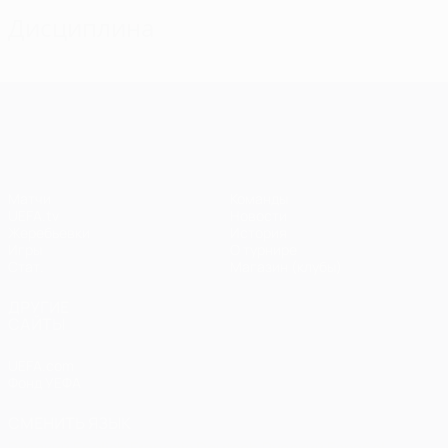
Дисциплина
Лига чемпионов УЕФА
Матчи
Команды
UEFA.tv
Новости
Жеребьевки
История
Игры
О турнире
Стат.
Магазин (клубы)
ДРУГИЕ
САЙТЫ
UEFA.com
Фонд УЕФА
СМЕНИТЬ ЯЗЫК