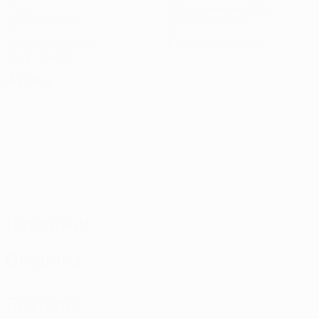
Голы
Пропущенные голы
1,5 ср. за матч
2,5 ср. за матч
3
0
Желтые карточки
Красные карточки
1,5 ср. за матч
Атака
Передачи
Оборона
Вратари