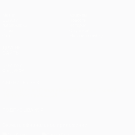
Матчи
Команды
UEFA.tv
Новости
Жеребьевки
История
Игры
О турнире
Стат.
Магазин (клубы)
ДРУГИЕ
САЙТЫ
UEFA.com
Фонд УЕФА
СМЕНИТЬ ЯЗЫК
Русский
English
Français
Deutsch
Русский
Español
Italiano
Português
العربية
ПОДПИСЫВАЙСЯ
Скачать официальное приложение