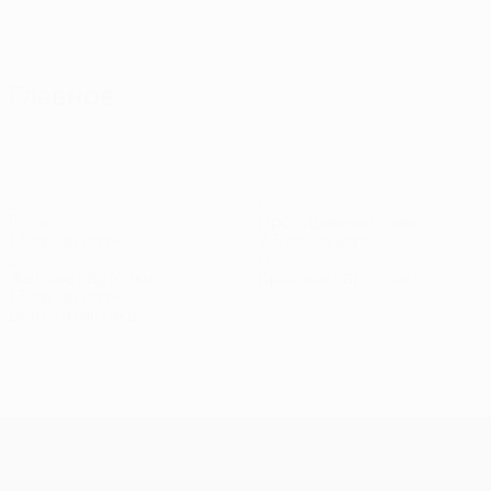
Все матчи
Главное
3
5
Голы
Пропущенные голы
1,5 ср. за матч
2,5 ср. за матч
3
0
Желтые карточки
Красные карточки
1,5 ср. за матч
Вся статистика
Состав
Бирман
Варела
Гудель
Д. Велла
Дервиша
Полузащитник
Полузащитник
Нападающий
Полузащитник
Нападающ
Лига чемпионов УЕФА