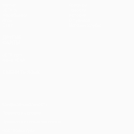
Матчи
Команды
UEFA.tv
Новости
Жеребьевки
История
Игры
О турнире
Стат.
Магазин (клубы)
ДРУГИЕ
САЙТЫ
UEFA.com
Фонд УЕФА
СМЕНИТЬ ЯЗЫК
Русский
English
Français
Deutsch
Русский
Español
Italiano
Português
Конфиденциальность
Правила и условия
Правила в отношении cookie
Настройки куки