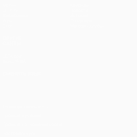
Матчи
Команды
UEFA.tv
Новости
Жеребьевки
История
Игры
О турнире
Стат.
Магазин (клубы)
ДРУГИЕ
САЙТЫ
UEFA.com
Фонд УЕФА
СМЕНИТЬ ЯЗЫК
Русский
English
Français
Deutsch
Русский
Español
Italiano
Português
Конфиденциальность
Правила и условия
Правила в отношении cookie
Настройки куки