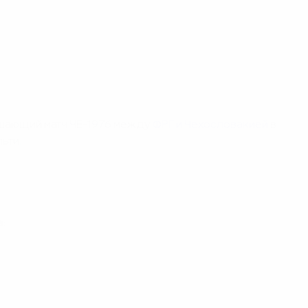
решающий матч ЧЕ-1976 между
ФРГ и Чехословакией
в
ьти.
: