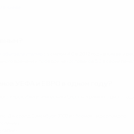
2 в Киеве
.
ивным?
я обыграла Италию
со счетом 4:0 в 2012 году в Киеве, а 
ьного времени и победой чехословаков 5:3 в серии пенал
нов УЕФА и ЕВРО в одном году?
ого еврокубка и чемпионата Европы в рамках одного года
Арле, Джералд Ваненбург (ПСВ и сборная Нидерландов)
Испании)
угалии)