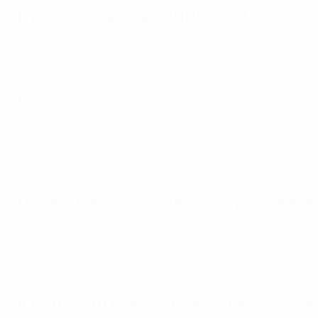
Кто судил финал ЕВРО-2024?
Судейский комитет УЕФА назначил главным арбитром 
Кто лидирует по числу участий и п
Испания стала самой успешной командой в
истории ч
финалах. Никакая сборная не делала этого чаще четыр
Побеждали ли хозяева турнира в 
Испания (1964)
,
Италия (1968)
и
Франция (1984)
брали зо
(2020)
проигрывали финалы в родных стенах. На ЕВРО
Кто добыл рекордную победу в фи