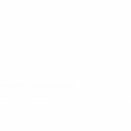
ый четвертый раз стала чемпионом Европы. Ранее испанцы 
020 англичане впервые сыграли в финале и
уступили по пе
инал ЕВРО в прошлом?
овела чемпионат Европы 1988 года, но тогда решающий м