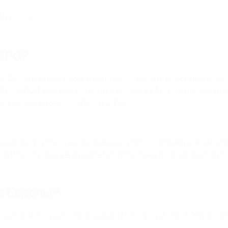
 Испании)
ЕВРО?
. Джордан Пикфорд, Кайл Уокер, Джон Стоунз, Люк Шоу, Д
ЕВРО-2024. Все они также выступали за Англию против Ит
ет после первого (2004 и 2016).
ернандо Торрес - единственный игрок, отличившийся в дву
ия 1996). Правда, в финале ЧЕ-1972 он на поле не выходил.
в Европы?
х в 12 государствах. Финал ЕВРО-2024 был 17-м по сче