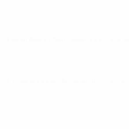
Испания, разгромившая Италию 4:0 в финале ЕВРО-201
Финал ЕВРО-2012: Испания - Италия 4:0
Какой финал был самым результат
В двух финалах ЕВРО было забито четыре гола:
Испани
Белграде закончился со счетом 2:2 после дополнител
Кто выигрывал финалы Лиги чемпио
Десять футболистов играли в победных финалах главн
1964
: Луис Суарес ("Интер" и сборная Испании)
1988
: Ханс ван Брекелен, Рональд Куман, Берри ван 
2012
: Фернандо Торрес, Хуан Мата ("Челси" и сборная 
2016
: Криштиану Роналду, Пепе ("Реал" и сборная Порт