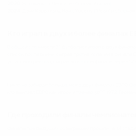
2020
: Жоржиньо ("Челси" и сборная Италии)
2024
: Дани Карвахаль, Начо, Хоселу ("Реал" и сборная
Кто играл в двух и более финалах 
В общей сложности 31 футболист играл в двух финалах
список последними, сыграв против Испании в финале 
установил рекорд, сыграв во втором финале через 12 л
Финал ЕВРО-2020: Италия - Англия 1:1 (пен. 3:2)
Никто не забивал больше, чем в двух финалах ЕВРО. Ф
кто выиграл ЕВРО как игрок и тренер (ФРГ 1972, Герман
Где проходили финалы чемпионато
Финалы предыдущих розыгрышей прошли на 14 стадиона