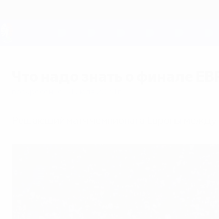
Skip
to
main
content
ЕВРО-2028
Что надо знать о финале Е
воскресенье, 14 июля 2024 г.
Решающий матч чемпионата Европы между И