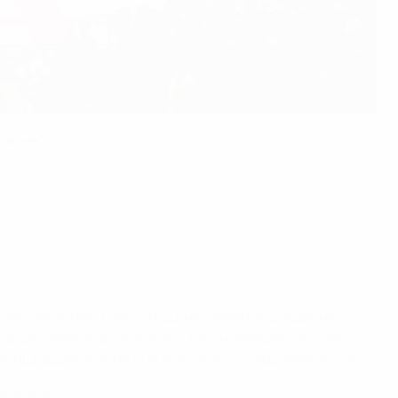
дионе".
ячу зрителей. С 1985 года на "Олимпиаштадионе",
ших матчей, в том числе - в ее новейшей истории -
авершившийся победой "Барселоны" над "Ювентусом".
ртьфинал.