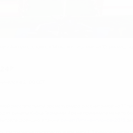
и и Англии состоялся 14 июля в Берлине на "Олимпиашта
024?
инался в 21:00 СЕТ.
мой вместительной арене турнира, рассчитанной на 71 тыс
одят финалы Кубка Германии. Арена принимала немало боль
обыграла Францию, а также
финал Лиги чемпионов-2015
, з
шли три матча группового этапа, матч 1/8 финала и четве