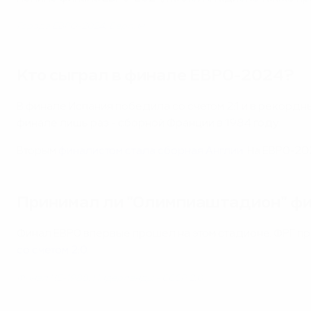
Города ЕВРО-2024: Берлин
Кто сыграл в финале ЕВРО-2024?
В финале Испания победила со счетом 2:1 и в рекордн
финале лишь раз - сборной Франции в 1984 году.
Вторым
финалистом стала сборная Англии
. На ЕВРО-2
Принимал ли "Олимпиаштадион" ф
Финал ЕВРО впервые прошел на этом стадионе. ФРГ пр
со счетом 2:0
.
Финал ЧЕ-1988: Нидерланды - СССР 2:0