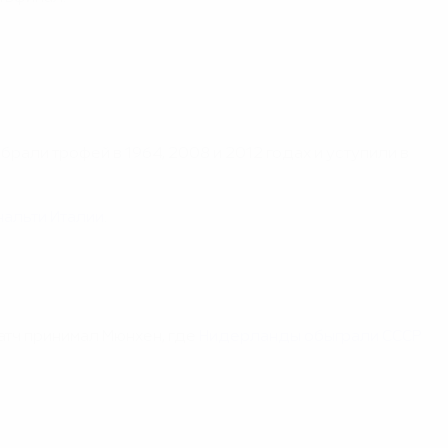
брали трофей в 1964, 2008 и 2012 годах и уступили в
нальти Италии
.
атч принимал Мюнхен, где
Нидерланды обыграли СССР