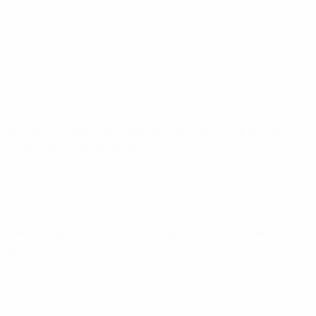
цы делили рекорд с немцами, которые играли в шести
сыграла свой пятый финал.
адии.
Португалия (2004)
,
Франция (2016)
и
Англия
ании.