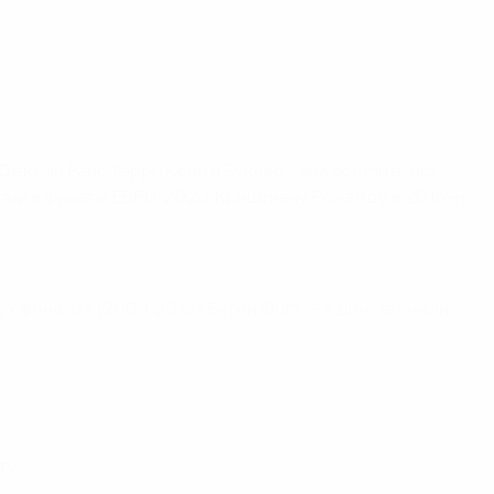
еклан Райс, Гарри Кейн и Букайо Сака вошли в этот
алии в финале ЕВРО-2020. Криштиану Роналду в 2016-м
х финалах (2008, 2012). Берти Фогтс - единственный,
ту.