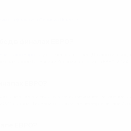
финала француза Франсуа Летесье
.
обед в финалах ЕВРО?
емпионатов Европы
: у нее четыре трофея. До этого испан
ех раз, кроме Германии и Испании, которая на ЕВРО-2024 
финалах ЕВРО?
лото чемпионата Европы в качестве хозяев финальной ст
-2024 сборная Германии проиграла в четвертьфинале Исп
нале ЕВРО?