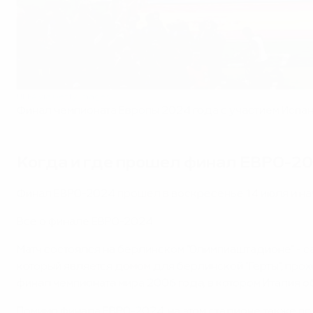
UEFA via Getty Images
Финал чемпионата Европы 2024 года с участием Испани
Когда и где прошел финал ЕВРО-2
Финал ЕВРО-2024 прошел в воскресенье 14 июля и нач
Все о финале ЕВРО-2024
Матч состоялся на берлинском "Олимпиаштадионе" - са
который является домом для берлинской "Герты", прох
финал чемпионата мира 2006 года, в котором Италия 
Помимо финала ЕВРО-2024, на этом стадионе также про