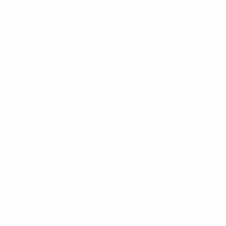
1960
: "Парк-де-Пренс", Париж (Франция)
1964
: "Сантьяго Бернабеу", Мадрид (Испания)
1968
: "Олимпико", Рим (Италия)
1972
: "Руа Бодуэн", Брюссель (Бельгия)
1976
: "Црвена Звезда", Белград (Югославия)
1980
: "Олимпико", Рим (Италия)
1984
: "Парк-де-Пренс", Париж (Франция)
1988
: "Олимпиаштадион", Мюнхен (ФРГ)
1992
: "Уллеви", Гетеборг (Швеция)
1996
: "Уэмбли", Лондон (Англия)
2000
: "Фейеноорд", Роттердам (Нидерланды)
2004
: "Эштадиу ду Бенфика", Лиссабон (Португалия)
2008
: "Эрнст Хаппель", Вена (Австрия)
2012
: "Олимпийский", Киев (Украина)
2016
: "Стад-де-Франс", Сен-Дени (Франция)
2020
: "Уэмбли", Лондон (Англия)
2024
: "Олимпиаштадион", Берлин (Германия)