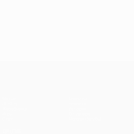
Лига Европы УЕФА
Матчи
Команды
UEFA.tv
Новости
Жеребьевки
История
Игры
О турнире
Стат.
Магазин (клубы)
ДРУГИЕ