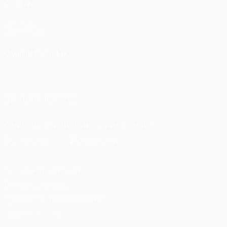
САЙТЫ
UEFA.com
Фонд УЕФА
СМЕНИТЬ ЯЗЫК
Русский
English
Français
Deutsch
Русский
Español
Italiano
Português
ПОДПИСЫВАЙСЯ
Скачать официальное приложение
Конфиденциальность
Правила и условия
Правила в отношении cookie
Настройки куки