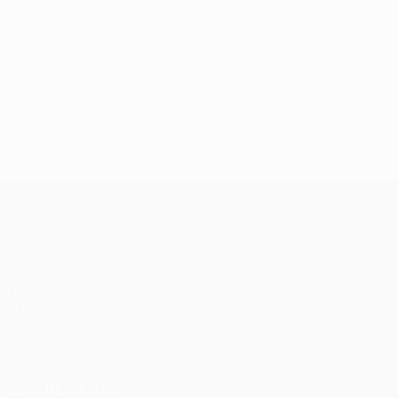
Лига Европы УЕФА
Матчи
UEFA.tv
Жеребьевки
Игры
Стат.
ДРУГИЕ САЙТЫ