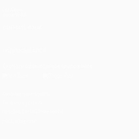
UEFA.com
Фонд УЕФА
СМЕНИТЬ ЯЗЫК
Русский
English
Français
Deutsch
Русский
Español
Itali
ПОДПИСЫВАЙСЯ
Скачать официальное приложение
Конфиденциальность
Правила и условия
Правила в отношении cookie
Настройки куки