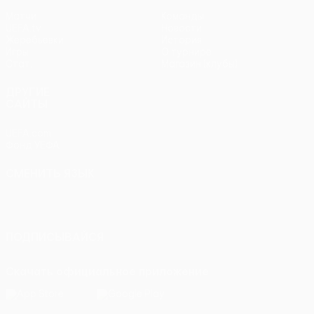
Матчи
Команды
UEFA.tv
Новости
Жеребьевки
История
Игры
О турнире
Стат.
Магазин (клубы)
ДРУГИЕ
САЙТЫ
UEFA.com
Фонд УЕФА
СМЕНИТЬ ЯЗЫК
Русский
English
Français
Deutsch
Русский
Español
Italiano
Português
ПОДПИСЫВАЙСЯ
Скачать официальное приложение