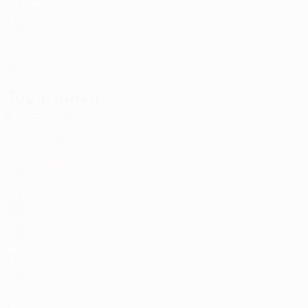
GER
26
Шарчевич
41
AUT
19
Завешицки
52
AUT
19
Защитники
Возраст
Мельберг
4
SWE
20
Кретциг
13
GER
23
Дракслер
21
GER
21
Лайнер
22
AUT
33
Шмид
31
SUI
28
Моргалла
39
GER
21
Boma
44
FRA
23
Забрански
47
AUT
19