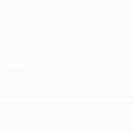
BIH
32
Вертессен
11
BEL
25
Конате
19
CIV
22
Байду
20
GHA
20
Реджич
23
HUN
23
Агилар *
43
SUI
19
Тренер
Данни Рель
GER
*
Список Б
Лига Европы УЕФА