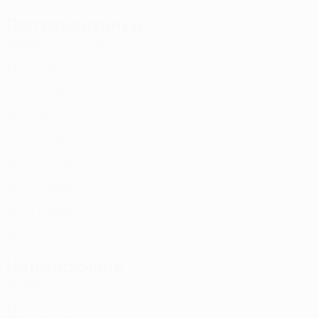
Полузащитники
Возраст
Дьябате
5
MLI
21
Кьергор
14
DEN
23
Б. Мазурек
15
POL
19
Фератшниг
18
AUT
23
Matijašević
28
SRB
18
Дьяките
30
MLI
20
Барри
32
GAM
26
Камара
33
BFA
19
Нападающие
Возраст
Китано
8
JPN
21
Табакович
9