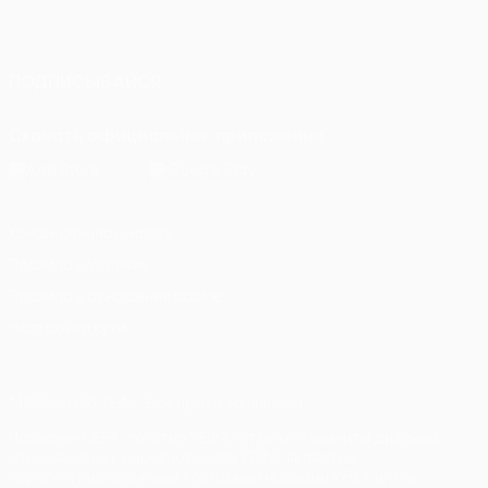
Русский
English
Français
Deutsch
Русский
Español
Italiano
Português
ПОДПИСЫВАЙСЯ
Скачать официальное приложение
Конфиденциальность
Правила и условия
Правила в отношении cookie
Настройки куки
© 1998-2026 УЕФА. Все права защищены
Название UEFA, логотип УЕФА, а также элементы дизайна,
относящиеся к соревнованиям УЕФА, являются
зарегистрированными торговыми марками УЕФА и/или