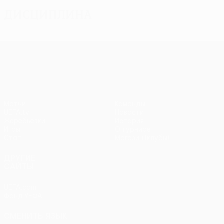
Дисциплина
Лига Европы УЕФА
Матчи
Команды
UEFA.tv
Новости
Жеребьевки
История
Игры
О турнире
Стат.
Магазин (клубы)
ДРУГИЕ
САЙТЫ
UEFA.com
Фонд УЕФА
СМЕНИТЬ ЯЗЫК