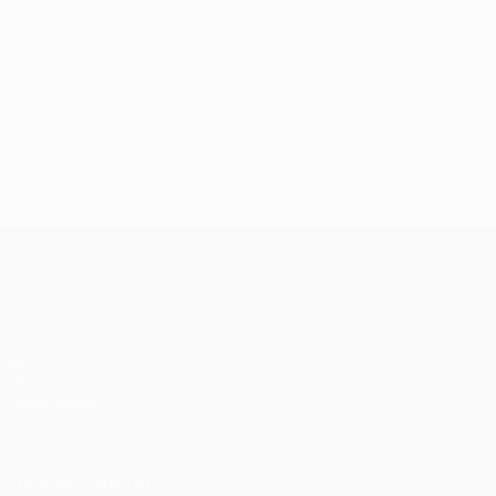
Лига Европы УЕФА
Матчи
UEFA.tv
Жеребьевки
Игры
Стат.
ДРУГИЕ САЙТЫ