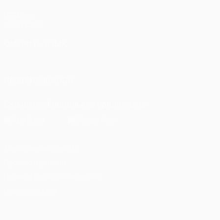
UEFA.com
Фонд УЕФА
СМЕНИТЬ ЯЗЫК
Русский
English
Français
Deutsch
Русский
Español
Itali
ПОДПИСЫВАЙСЯ
Скачать официальное приложение
Конфиденциальность
Правила и условия
Правила в отношении cookie
Настройки куки