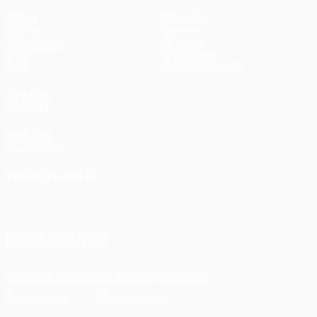
Матчи
Команды
UEFA.tv
Новости
Жеребьевки
История
Игры
О турнире
Стат.
Магазин (клубы)
ДРУГИЕ
САЙТЫ
UEFA.com
Фонд УЕФА
СМЕНИТЬ ЯЗЫК
Русский
English
Français
Deutsch
Русский
Español
Italiano
Português
ПОДПИСЫВАЙСЯ
Скачать официальное приложение