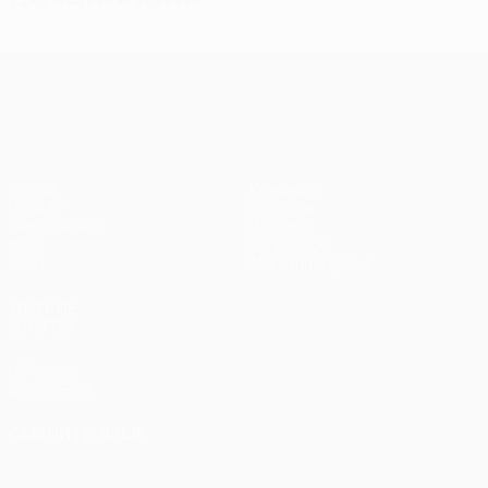
Лига Европы УЕФА
Матчи
Команды
UEFA.tv
Новости
Жеребьевки
История
Игры
О турнире
Стат.
Магазин (клубы)
ДРУГИЕ
САЙТЫ
UEFA.com
Фонд УЕФА
СМЕНИТЬ ЯЗЫК
Русский
English
Français
Deutsch
Русский
Español
Italiano
Português