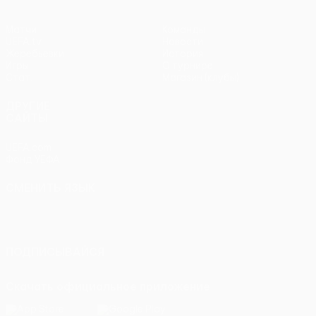
Матчи
Команды
UEFA.tv
Новости
Жеребьевки
История
Игры
О турнире
Стат.
Магазин (клубы)
ДРУГИЕ
САЙТЫ
UEFA.com
Фонд УЕФА
СМЕНИТЬ ЯЗЫК
Русский
English
Français
Deutsch
Русский
Español
Italiano
Português
ПОДПИСЫВАЙСЯ
Скачать официальное приложение