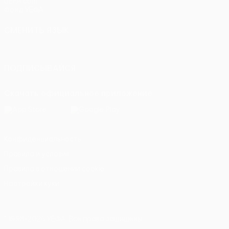
UEFA.com
Фонд УЕФА
СМЕНИТЬ ЯЗЫК
Русский
English
Français
Deutsch
Русский
Español
Itali
ПОДПИСЫВАЙСЯ
Скачать официальное приложение
Конфиденциальность
Правила и условия
Правила в отношении cookie
Настройки куки
© 1998-2026 УЕФА. Все права защищены