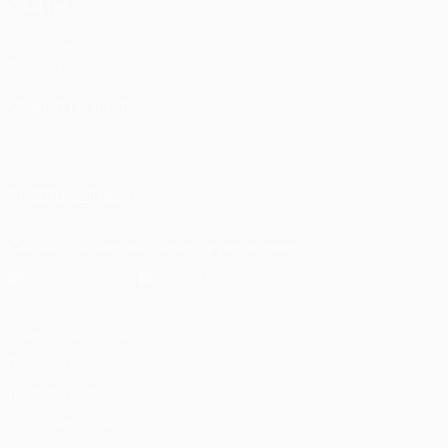
САЙТЫ
UEFA.com
Фонд УЕФА
СМЕНИТЬ ЯЗЫК
Русский
English
Français
Deutsch
Русский
Español
Italiano
Português
ПОДПИСЫВАЙСЯ
Скачать официальное приложение
Конфиденциальность
Правила и условия
Правила в отношении cookie
Настройки куки