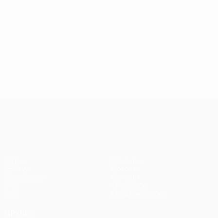
Лига Европы УЕФА
Матчи
Команды
UEFA.tv
Новости
Жеребьевки
История
Игры
О турнире
Стат.
Магазин (клубы)
ДРУГИЕ