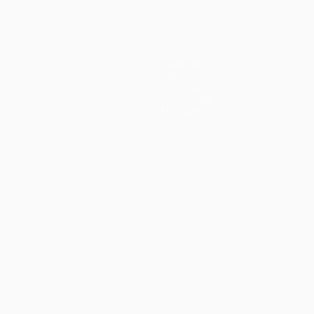
Команды
Новости
История
О турнире
Магазин (клубы)
ano
Português