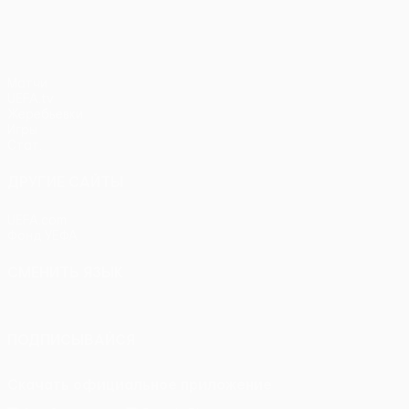
Матчи
UEFA.tv
Жеребьевки
Игры
Стат.
ДРУГИЕ САЙТЫ
UEFA.com
Фонд УЕФА
СМЕНИТЬ ЯЗЫК
Русский
English
Français
Deutsch
Русский
Español
Itali
ПОДПИСЫВАЙСЯ
Скачать официальное приложение