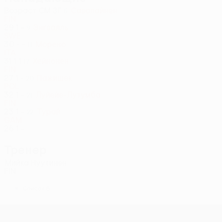
Возраст
СМ
ЗГ
Саволайнен
6
FIN
29
1
-
Энгвалль
9
SWE
30
-
-
Морено
11
ITA
31
1
1
Хейнонен
17
FIN
27
1
-
Пажишек
20
POL
32
1
-
Луйейе-Лутумба
21
FIN
23
1
-
Турай
22
GAM
26
1
-
Тренер
Мийка Нуутинен
FIN
*
Список Б
Лига Европы УЕФА