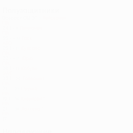
Полузащитники
Возраст
СМ
ЗГ
Хейсканен
3
FIN
24
1
-
Пеннанен
8
FIN
35
-
-
Гаск
10
ARG
25
1
-
Куясало
13
FIN
22
-
-
Юрю
16
FIN
26
1
-
Кабуйе
19
SWE
23
1
-
Тойвонен
26
FIN
21
-
-
Пуукко
29
FIN
19
1
-
Кивиярви *
36
FIN
21
-
-
Лахтела *
38
FIN
17
-
-
Нападающие