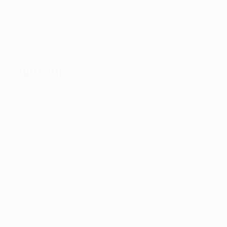
AUT
30
-
-
Рийхимяки
12
FIN
23
1
1
Силен
37
FIN
17
-
-
Защитники
Возраст
СМ
ЗГ
Нуху
4
GHA
31
1
-
Летьенен
23
FIN
22
-
-
Арма
24
GHA
22
1
-
Антви
25
GHA
26
1
-
Магасса
28
FRA
29
1
-
Рикарду Араужу
30
POR
28
-
-
Тикканен *
32
FIN
19
-
-
Хямяляйнен
33
FIN
25
-
-