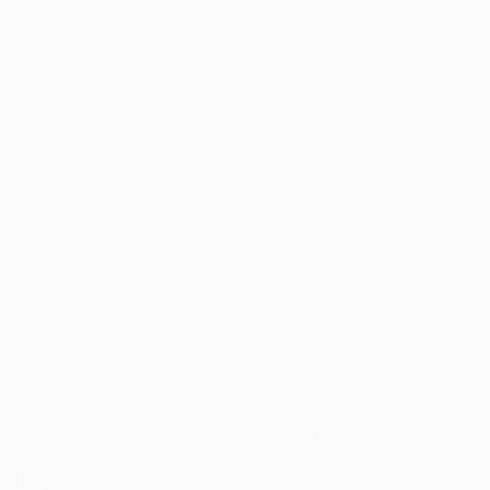
Лига Европы УЕФА
Матчи
Команды
UEFA.tv
Новости
Жеребьевки
История
Игры
О турнире
Стат.
Магазин (клубы)
ДРУГИЕ