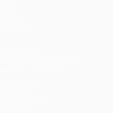
САЙТЫ
UEFA.com
Фонд УЕФА
СМЕНИТЬ ЯЗЫК
Русский
English
Français
Deutsch
Русский
Español
Italiano
Português
ПОДПИСЫВАЙСЯ
Скачать официальное приложение
Конфиденциальность
Правила и условия
Правила в отношении cookie
Настройки куки