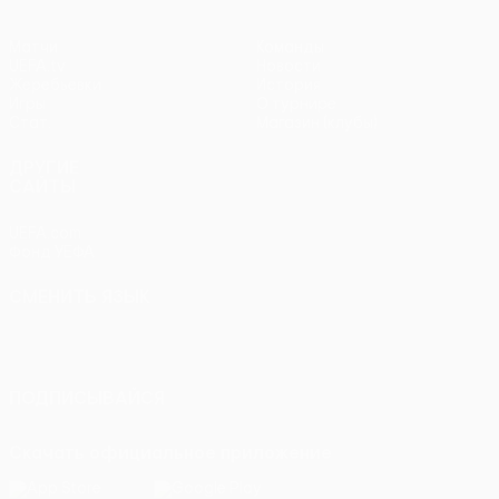
Матчи
Команды
UEFA.tv
Новости
Жеребьевки
История
Игры
О турнире
Стат.
Магазин (клубы)
ДРУГИЕ
САЙТЫ
UEFA.com
Фонд УЕФА
СМЕНИТЬ ЯЗЫК
Русский
English
Français
Deutsch
Русский
Español
Italiano
Português
ПОДПИСЫВАЙСЯ
Скачать официальное приложение