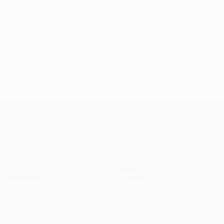
Лига Европы УЕФА
Матчи
Команды
UEFA.tv
Новости
Жеребьевки
История
Игры
О турнире
Стат.
Магазин (клубы)
ДРУГИЕ