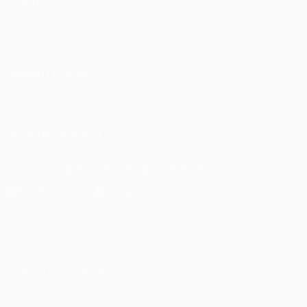
САЙТЫ
UEFA.com
Фонд УЕФА
СМЕНИТЬ ЯЗЫК
Русский
English
Français
Deutsch
Русский
Español
Italiano
Português
ПОДПИСЫВАЙСЯ
Скачать официальное приложение
Конфиденциальность
Правила и условия
Правила в отношении cookie
Настройки куки