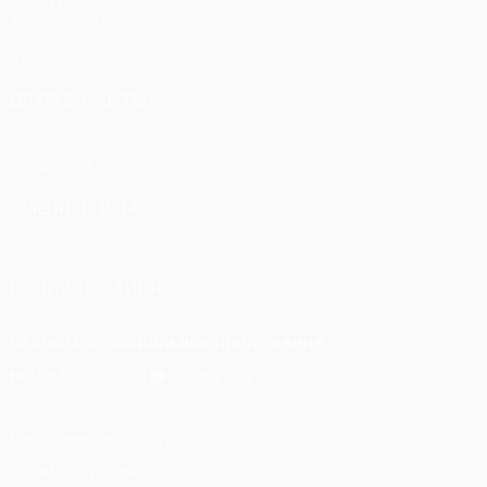
UEFA.tv
Жеребьевки
Игры
Стат.
ДРУГИЕ САЙТЫ
UEFA.com
Фонд УЕФА
СМЕНИТЬ ЯЗЫК
Русский
English
Français
Deutsch
Русский
Español
Itali
ПОДПИСЫВАЙСЯ
Скачать официальное приложение
Конфиденциальность
Правила и условия