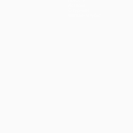
Новости
История
О турнире
Магазин (клубы)
ano
Português