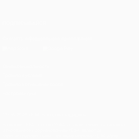
Русский
English
Français
Deutsch
Русский
Español
Italiano
Português
ПОДПИСЫВАЙСЯ
Скачать официальное приложение
Конфиденциальность
Правила и условия
Правила в отношении cookie
Настройки куки
© 1998-2026 УЕФА. Все права защищены
Название UEFA, логотип УЕФА, а также элементы дизайна,
относящиеся к соревнованиям УЕФА, являются
зарегистрированными торговыми марками УЕФА и/или