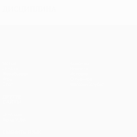
Дисциплина
Лига Европы УЕФА
Матчи
Команды
UEFA.tv
Новости
Жеребьевки
История
Игры
О турнире
Стат.
Магазин (клубы)
ДРУГИЕ
САЙТЫ
UEFA.com
Фонд УЕФА
СМЕНИТЬ ЯЗЫК