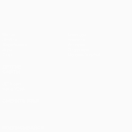
Лига Европы УЕФА
Матчи
Команды
UEFA.tv
Новости
Жеребьевки
История
Игры
О турнире
Стат.
Магазин (клубы)
ДРУГИЕ
САЙТЫ
UEFA.com
Фонд УЕФА
СМЕНИТЬ ЯЗЫК
Русский
English
Français
Deutsch
Русский
Español
Italiano
Português
ПОДПИСЫВАЙСЯ