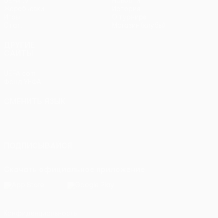
UEFA.tv
Новости
Жеребьевки
История
Игры
О турнире
Стат.
Магазин (клубы)
ДРУГИЕ
САЙТЫ
UEFA.com
Фонд УЕФА
СМЕНИТЬ ЯЗЫК
Русский
English
Français
Deutsch
Русский
Español
Italiano
Português
ПОДПИСЫВАЙСЯ
Скачать официальное приложение
Конфиденциальность